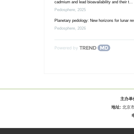
cadmium and lead bioavailability and their t...
Pedosphere
,
2025
Planetary pedology: New horizons for lunar r
Pedosphere
,
2026
Powered by
主办单
地址:
北京市