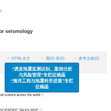
0
for seismology
HTML全文
图
(0)
表
(0)
参考文献
(0)
施引文献
资源附件
(0)
x
“诱发地震监测识别、案例分析
与风险管理”专栏征稿函
“海洋工程与地震科学进展”专栏
征稿函
oil science across the world
N SCIENTIFIC TALKS-2010”