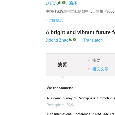
,
赵纪东
,
编译
中国科家院兰州文献情报中心，兰州 73000
详细信息
A bright and vibrant future 
,
Jidong Zhao
,
（Translator）
摘要
摘要
相关文章
We recommend
A 35-year journey of Pedosphere: Promoting s
Pedosphere
,
2026
10th International Conference “ZABABAKHI