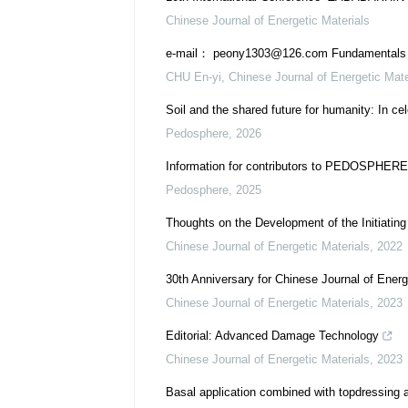
Chinese Journal of Energetic Materials
e-mail： peony1303@126.com Fundamentals，
CHU En-yi
,
Chinese Journal of Energetic Mate
Soil and the shared future for humanity: In ce
Pedosphere
,
2026
Information for contributors to PEDOSPHERE
Pedosphere
,
2025
Thoughts on the Development of the Initiating
Chinese Journal of Energetic Materials
,
2022
30th Anniversary for Chinese Journal of Energ
Chinese Journal of Energetic Materials
,
2023
Editorial: Advanced Damage Technology
Chinese Journal of Energetic Materials
,
2023
Basal application combined with topdressing and