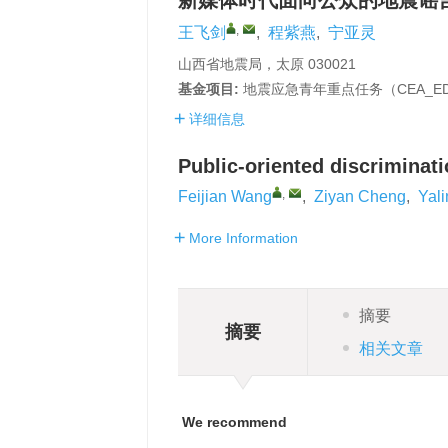
新媒体时代面向公众的地震谣
,
王飞剑
,
程紫燕
,
宁亚灵
山西省地震局，太原 030021
基金项目:
地震应急青年重点任务（CEA_EDE
详细信息
Public-oriented discriminat
,
Feijian Wang
,
Ziyan Cheng
,
Yal
More Information
摘要
摘要
相关文章
We recommend