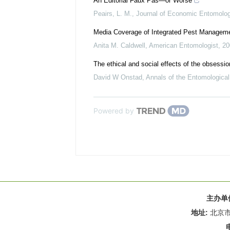
An Editorial Faux Pas―or Worse
Peairs, L. M.
,
Journal of Economic Entomolo
Media Coverage of Integrated Pest Managem
Anita M. Caldwell
,
American Entomologist
,
20
The ethical and social effects of the obsessi
David W Onstad
,
Annals of the Entomological
Powered by
主办单
地址:
北京市