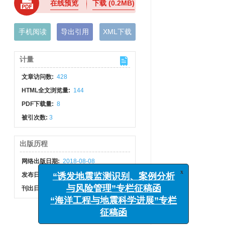
在线预览
下载
(0.2MB)
手机阅读
导出引用
XML下载
计量
文章访问数:
428
HTML全文浏览量:
144
PDF下载量:
8
被引次数:
3
出版历程
网络出版日期:
2018-08-08
发布日期:
2018-07-31
x
“诱发地震监测识别、案例分析
刊出日期:
2018-08-09
与风险管理”专栏征稿函
“海洋工程与地震科学进展”专栏
征稿函