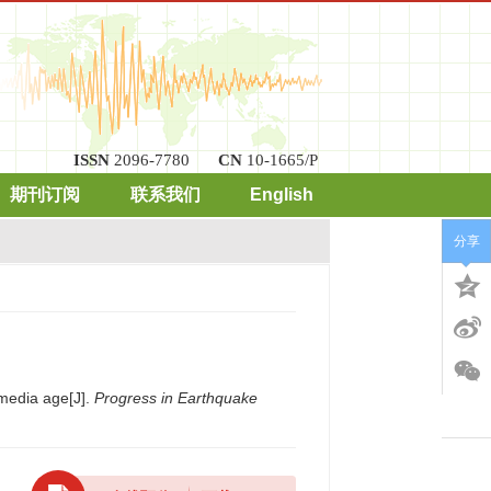
ISSN
2096-7780
CN
10-1665/P
期刊订阅
联系我们
English
分享
 media age[J].
Progress in Earthquake