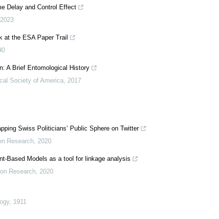
e Delay and Control Effect
2023
k at the ESA Paper Trail
90
 A Brief Entomological History
cal Society of America
,
2017
pping Swiss Politicians’ Public Sphere on Twitter
on Research
,
2020
nt-Based Models as a tool for linkage analysis
ion Research
,
2020
ogy
,
1911