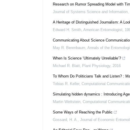
Research on Rumor Spreading Model with Tim
Journal of Systems Science and Information
,
A Heritage of Distinguished Journalism: A Loo
Edward H. Smith
,
American Entomologist
,
19
Communicating About Science Communication:
May R. Berenbaum
,
Annals of the Entomologi
When Is Science ‘Ultimately Unreliable’?
Michael R. Blatt
,
Plant Physiology
,
2016
To Whom Do Politicians Talk and Listen? : Ma
Tobias R. Keller
,
Computational Communicati
Simulating hidden dynamics : Introducing Age
Martin Wettstein
,
Computational Communicat
Some Ways of Reaching the Public
Gossard, H. A.
,
Journal of Economic Entomol