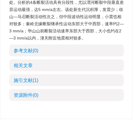
处。分析的4条断裂活动具有分段性，尤以渭河断裂中段垂直差
异运动最强，达5 mm/a左右。该处新生代沉积厚，发震少；歧
山—马召断裂活动性次之，但中段波动性运动明显，小震也相
对较多；秦岭北缘断裂继承性运动东部大于中西部，速率约2—
3 mm/a；华山山前断裂活动速率东部大于西部，大小也约在2
—3 mm/a以内，潼关附近地震相对较多。
参考文献
(0)
相关文章
施引文献
(1)
资源附件
(0)