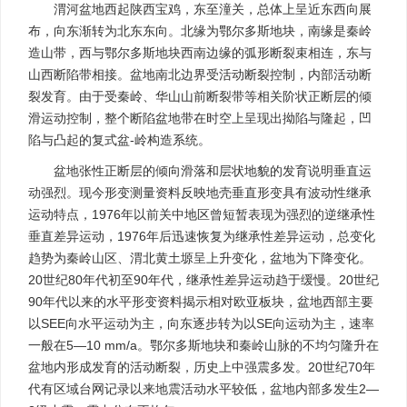
渭河盆地西起陕西宝鸡，东至潼关，总体上呈近东西向展
布，向东渐转为北东东向。北缘为鄂尔多斯地块，南缘是秦岭
造山带，西与鄂尔多斯地块西南边缘的弧形断裂束相连，东与
山西断陷带相接。盆地南北边界受活动断裂控制，内部活动断
裂发育。由于受秦岭、华山山前断裂带等相关阶状正断层的倾
滑运动控制，整个断陷盆地带在时空上呈现出拗陷与隆起，凹
陷与凸起的复式盆-岭构造系统。
盆地张性正断层的倾向滑落和层状地貌的发育说明垂直运
动强烈。现今形变测量资料反映地壳垂直形变具有波动性继承
运动特点，1976年以前关中地区曾短暂表现为强烈的逆继承性
垂直差异运动，1976年后迅速恢复为继承性差异运动，总变化
趋势为秦岭山区、渭北黄土塬呈上升变化，盆地为下降变化。
20世纪80年代初至90年代，继承性差异运动趋于缓慢。20世纪
90年代以来的水平形变资料揭示相对欧亚板块，盆地西部主要
以SEE向水平运动为主，向东逐步转为以SE向运动为主，速率
一般在5—10 mm/a。鄂尔多斯地块和秦岭山脉的不均匀隆升在
盆地内形成发育的活动断裂，历史上中强震多发。20世纪70年
代有区域台网记录以来地震活动水平较低，盆地内部多发生2—