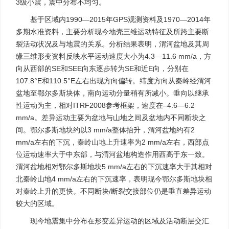
3级小震，震中分布不均匀。
基于区域内1990—2015年GPS观测资料及1970—2014年
多期水准资料，主要分析现今地壳三维运动特征及所跨主要断
裂活动状况及与地震的关系。分析结果表明，渭河盆地及其周
缘三维形变资料反映水平运动速度大小为4.3—11.6 mm/a，方
向从西部的SE和SEE向东逐步转为SE和近E向，分别在
107.8°E和110.5°E左右出现方向偏转。纬度方向从秦岭经渭河
盆地至鄂尔多斯块体，南向运动分量稍有所减小。垂向以继承
性运动为主，相对ITRF2008参考框架，速度在–4.6—6.2
mm/a。差异运动主要为盆地与山地之间及盆地内不同断块之
间。鄂尔多斯地块约以3 mm/a整体抬升，渭河盆地约有2
mm/a左右的下沉，秦岭山地上升速率为2 mm/a左右，西部点
位运动速率大于中东部，与渭河盆地构造作用西高于东一致。
渭河盆地相对鄂尔多斯地块5 mm/a左右的下沉速率大于其相对
北秦岭山地4 mm/a左右的下沉速率，表明现今鄂尔多斯地块相
对秦岭上升的更快。不同断块/断裂交接部位仍是垂直差异运动
较大的区域。
现今地震集中分布在形变差异运动的区域及活动断层交汇