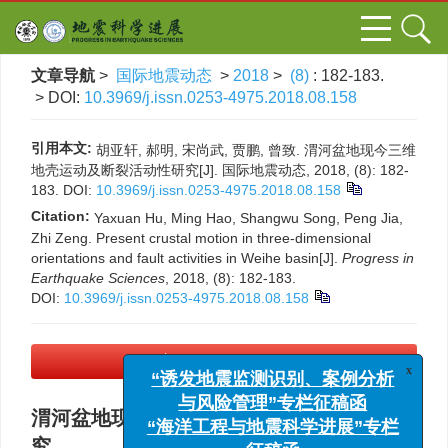
文章导航
>
国际地震动态
>
2018
>
(8)
: 182-183.
> DOI:
10.3969/j.issn.0253-4975.2018.08.158
引用本文:
胡亚轩, 郝明, 宋尚武, 贾鹏, 曾致. 渭河盆地现今三维
地壳运动及断裂活动性研究[J]. 国际地震动态, 2018, (8): 182-
183.
DOI:
10.3969/j.issn.0253-4975.2018.08.158
Citation:
Yaxuan Hu, Ming Hao, Shangwu Song, Peng Jia,
Zhi Zeng. Present crustal motion in three-dimensional
orientations and fault activities in Weihe basin[J].
Progress in
Earthquake Sciences
, 2018, (8): 182-183.
DOI:
10.3969/j.issn.0253-4975.2018.08.158
PDF下载
(181 KB)
x
“诱发地震监测识别、案例分析
与风险管理”专栏征稿函
渭河盆地现今三维地壳运动及断裂活动性研
“海洋工程与地震科学进展”专栏
究