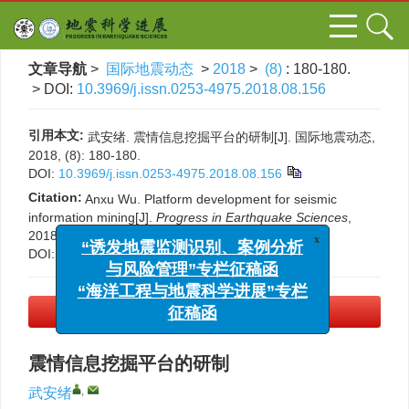
文章导航
>
国际地震动态
>
2018
>
(8)
: 180-180.
> DOI:
10.3969/j.issn.0253-4975.2018.08.156
引用本文:
武安绪. 震情信息挖掘平台的研制[J]. 国际地震动态,
2018, (8): 180-180.
DOI:
10.3969/j.issn.0253-4975.2018.08.156
Citation:
Anxu Wu. Platform development for seismic
information mining[J].
Progress in Earthquake Sciences
,
2018, (8): 180-180.
x
DOI:
10.3969/j.issn.0253-4975.2018.08.156
“诱发地震监测识别、案例分析
与风险管理”专栏征稿函
“海洋工程与地震科学进展”专栏
PDF下载
(178 KB)
征稿函
震情信息挖掘平台的研制
,
武安绪