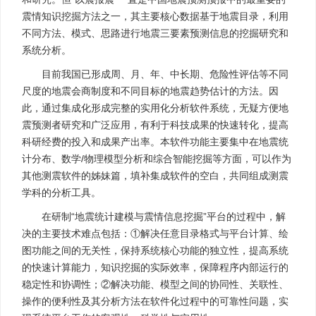
震情知识挖掘方法之一，其主要核心数据基于地震目录，利用
不同方法、模式、思路进行地震三要素预测信息的挖掘研究和
系统分析。
目前我国已形成周、月、年、中长期、危险性评估等不同
尺度的地震会商制度和不同目标的地震趋势估计的方法。因
此，通过集成化形成完整的实用化分析软件系统，无疑方便地
震预测者研究和广泛应用，有利于科技成果的快速转化，提高
科研经费的投入和成果产出率。本软件功能主要集中在地震统
计分布、数学/物理模型分析和综合智能挖掘等方面，可以作为
其他测震软件的姊妹篇，填补集成软件的空白，共同组成测震
学科的分析工具。
在研制“地震统计建模与震情信息挖掘”平台的过程中，解
决的主要技术难点包括：①解决任意目录格式与平台计算、绘
图功能之间的无关性，保持系统核心功能的独立性，提高系统
的快速计算能力，知识挖掘的实际效率，保障程序内部运行的
稳定性和协调性；②解决功能、模型之间的协同性、关联性、
操作的便利性及其分析方法在软件化过程中的可靠性问题，实