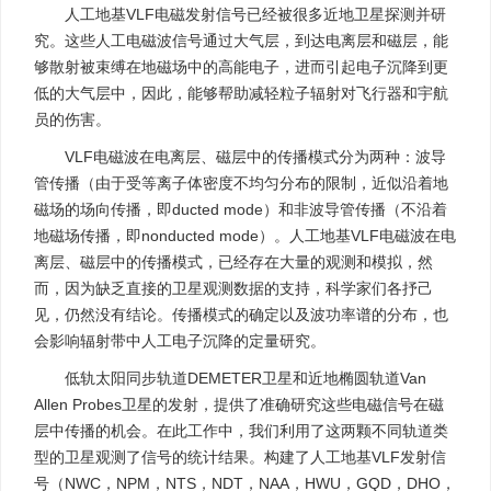
人工地基VLF电磁发射信号已经被很多近地卫星探测并研
究。这些人工电磁波信号通过大气层，到达电离层和磁层，能
够散射被束缚在地磁场中的高能电子，进而引起电子沉降到更
低的大气层中，因此，能够帮助减轻粒子辐射对飞行器和宇航
员的伤害。
VLF电磁波在电离层、磁层中的传播模式分为两种：波导
管传播（由于受等离子体密度不均匀分布的限制，近似沿着地
磁场的场向传播，即ducted mode）和非波导管传播（不沿着
地磁场传播，即nonducted mode）。人工地基VLF电磁波在电
离层、磁层中的传播模式，已经存在大量的观测和模拟，然
而，因为缺乏直接的卫星观测数据的支持，科学家们各抒己
见，仍然没有结论。传播模式的确定以及波功率谱的分布，也
会影响辐射带中人工电子沉降的定量研究。
低轨太阳同步轨道DEMETER卫星和近地椭圆轨道Van
Allen Probes卫星的发射，提供了准确研究这些电磁信号在磁
层中传播的机会。在此工作中，我们利用了这两颗不同轨道类
型的卫星观测了信号的统计结果。构建了人工地基VLF发射信
号（NWC，NPM，NTS，NDT，NAA，HWU，GQD，DHO，