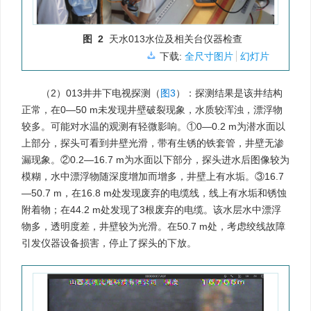
图 2
天水013水位及相关台仪器检查
下载:
全尺寸图片
幻灯片
（2）013井井下电视探测（
图3
）：探测结果是该井结构
正常，在0—50 m未发现井壁破裂现象，水质较浑浊，漂浮物
较多。可能对水温的观测有轻微影响。①0—0.2 m为潜水面以
上部分，探头可看到井壁光滑，带有生锈的铁套管，井壁无渗
漏现象。②0.2—16.7 m为水面以下部分，探头进水后图像较为
模糊，水中漂浮物随深度增加而增多，井壁上有水垢。③16.7
—50.7 m，在16.8 m处发现废弃的电缆线，线上有水垢和锈蚀
附着物；在44.2 m处发现了3根废弃的电缆。该水层水中漂浮
物多，透明度差，井壁较为光滑。在50.7 m处，考虑绞线故障
引发仪器设备损害，停止了探头的下放。