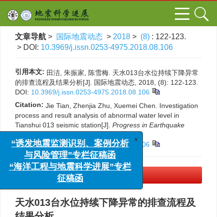
文章导航
>
国际地震动态
>
2018
>
(8)
: 122-123.
> DOI:
10.3969/j.issn.0253-4975.2018.08.106
引用本文:
田洁, 朱振家, 陈雪梅. 天水013台水位持续下降异常
的排查流程及结果分析[J]. 国际地震动态, 2018, (8): 122-123.
DOI:
10.3969/j.issn.0253-4975.2018.08.106
Citation:
Jie Tian, Zhenjia Zhu, Xuemei Chen. Investigation
process and result analysis of abnormal water level in
Tianshui 013 seismic station[J].
Progress in Earthquake
x
“诱发地震监测识别、案例分析
Sciences
, 2018, (8): 122-123.
与风险管理”专栏征稿函
DOI:
10.3969/j.issn.0253-4975.2018.08.106
“海洋工程与地震科学进展”专栏
征稿函
PDF下载
(590 KB)
天水013台水位持续下降异常的排查流程及
结果分析