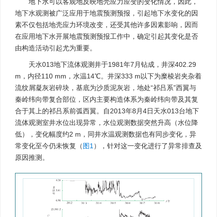
地下水可以客观地反映地壳应力应变的变化情况，因此，
地下水观测被广泛应用于地震预测预报，引起地下水变化的因
素不仅包括地壳应力环境改变，还受其他许多因素影响，因而
在应用地下水开展地震预测预报工作中，确定引起其变化是否
由构造活动引起尤为重要。
天水013地下流体观测井于1981年7月钻成，井深402.29
m，内径110 mm，水温14℃。井深333 m以下为糜棱岩夹杂着
流纹屑凝灰岩碎块，基底为沙质泥灰岩，地处“祁吕系”西翼与
秦岭纬向带复合部位，区内主要构造体系为秦岭纬向带及其复
合于其上的祁吕系前弧西翼。自2013年8月4日天水013台地下
流体观测室井水位出现异常，水位观测数据突然升高（水位降
低），变化幅度约2 m，同井水温观测数据也有同步变化，异
常变化至今仍未恢复（
图1
），针对这一变化进行了异常排查及
原因推测。