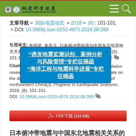
文章导航
>
国际地震动态
>
2018
>
(8)
: 101-101.
> DOI:
10.3969/j.issn.0253-4975.2018.08.089
引用本文:
焦明若, 朱良玉. 日本俯冲带地震与中国东北地震相
关关系的地球动力学数值模拟[J]. 国际地震动态, 2018, (8):
x
“诱发地震监测识别、案例分析
101-101.
DOI:
10.3969/j.issn.0253-4975.2018.08.089
与风险管理”专栏征稿函
Citation:
Mingruo Jiao, Liangyu Zhu. Numerical simulation
“海洋工程与地震科学进展”专栏
research on the effects of subduction of the pacific plate on
the deep and shallow focus earthquake occurrences of
征稿函
northeastern China[J].
Progress in Earthquake Sciences
,
2018, (8): 101-101.
DOI:
10.3969/j.issn.0253-4975.2018.08.089
PDF下载
(153 KB)
日本俯冲带地震与中国东北地震相关关系的