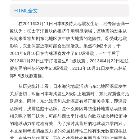
HTML全文
在2011年3月11日日本9级特大地震发生后，经专家会商一
致认为：①太平洋板块的推挤作用明显增强，该地震的发生从
长期来看将加剧东北地区发生较大地震的危险性。②受此地震
影响，东北深震近期可能会出现活跃。果然不到2个月，于
2011年5月10日在吉林珲春发生了6.1级深震，一年半后于
2013年1月23日辽宁灯塔发生5.1级浅震，2013年4月22日在辽
蒙交界的科尔沁发生5.3级浅震，2013年10月31日发生吉林前
郭5.8级浅源震群。
从历史统计上看，日本海沟地震活动与东北地区深震发生
关系密切，即当日本海沟发生8级以上地震时，东北深震也将活
跃起来。同时，东北浅震和东北深震有着正相关关系，即深震
活跃时，浅震也趋于活跃。是什么原因导致这种地震活动图像
相关呢？我们认为，可能与西太平洋板块向欧亚板块持续俯冲
的地球动力学过程有关。为了探讨其背后的地球动力学内涵，
本文采用考虑初始应力场的分层粘弹性二维有限元数值模拟技
术，在外力的作用下，不但产生弹性变形而且变形随时间而变