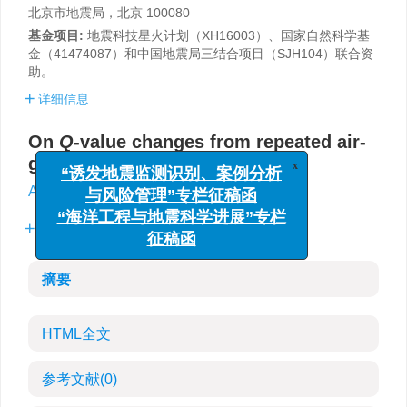
北京市地震局，北京 100080
基金项目:
地震科技星火计划（XH16003）、国家自然科学基
金（41474087）和中国地震局三结合项目（SJH104）联合资
助。
详细信息
On
Q
-value changes from repeated air-
x
gun source excitation signal
“诱发地震监测识别、案例分析
与风险管理”专栏征稿函
,
Anxu Wu
“海洋工程与地震科学进展”专栏
More Information
征稿函
摘要
HTML全文
参考文献
(0)