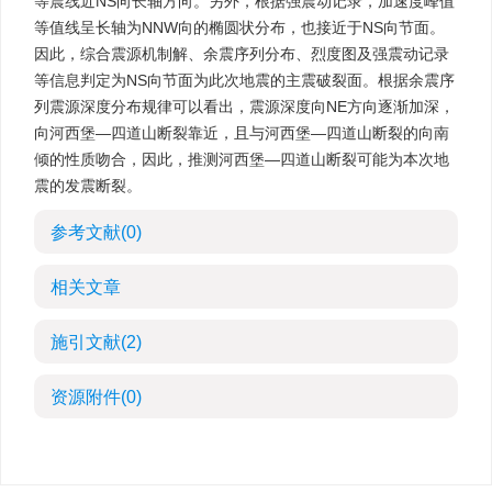
等震线近NS向长轴方向。另外，根据强震动记录，加速度峰值
等值线呈长轴为NNW向的椭圆状分布，也接近于NS向节面。
因此，综合震源机制解、余震序列分布、烈度图及强震动记录
等信息判定为NS向节面为此次地震的主震破裂面。根据余震序
列震源深度分布规律可以看出，震源深度向NE方向逐渐加深，
向河西堡—四道山断裂靠近，且与河西堡—四道山断裂的向南
倾的性质吻合，因此，推测河西堡—四道山断裂可能为本次地
震的发震断裂。
参考文献
(0)
相关文章
施引文献
(2)
资源附件
(0)