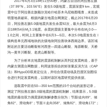
2017年6月3日18时11分00秒，内蒙古自治区阿拉善左旗
（37.99°N，103.56°E）发生5.0级地震，震源深度9 km，宏观
震中位于阿拉善左旗额尔克哈什哈苏木乌尼格图嘎查，未造成
明显地表破坏。根据内蒙古地震台网测定，截止2017年6月20
日，阿拉善左旗5.0级地震共发生余震92次，最大余震为6月3
日18时54分
M
3.1地震。余震的震级主要集中分布在
M
0.0—
L
L
1.0之间，时间上主要集中在6月3—5日。本次5.0地震发生在Ⅰ
级构造单元西域地块的次级地块阿拉善块体西南边界。该区域
附近的主要活动断裂有河西堡—四道山断裂、海原断裂、天桥
沟—黄羊川断裂、老虎山断裂等。
为了分析本次地震的震源机制解从而判定发震构造，基于
内蒙古测震台网数据，利用波形拟合的矩张量反演方法（CAP
法）和HypoDD双差定位法，并结合强震动场及烈度区划图综
合进行判定发震构造，以期对该区地震研究提供依据。
选取震中距在50—350 km范围的15个台站的波形记录，
测定了阿拉善左旗5.0级地震的震源机制解，结果显示，5.0级
地震的最佳双力偶震源机制解参数分别为：节面I走向89°、倾
角82°、滑动角8°；节面Ⅱ走向358°、倾角82°、滑动角172°；