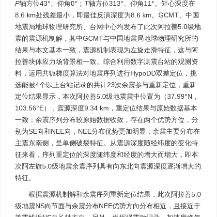
P
轴方位43°、仰角0°；
T
轴方位313°、仰角11°。矩心深度在
8.6 km处残差最小，即最佳反演深度为8.6 km。GCMT、中国
地震局地球物理研究所、台网中心均发布了此次阿拉善5.0级地
震的震源机制解，其中GCMT与中国地震局地球物理研究所的
结果与本文基本一致，震源机制表现为左旋走滑特征，这与阿
拉善块体应力场背景相一致。综合利用数字测震台站的观测资
料，运用共轭梯度算法对地震序列进行HypoDD双差定位，挑
选能被4个以上台站记录的共计23次余震参与重新定位，重新
定位结果显示，本次阿拉善5.0级地震震中位置为（37.99°N，
103.56°E），震源深度9.34 km，重定位结果与原始数据基本
一致；余震序列分布较原始数据收敛，存在两个优势方位，分
别为SE向和NEE向，NEE分布优势更加明显，余震主要分布在
主震东南侧，呈单侧破裂特征。从震源深度随经纬度的变化特
征来看，序列重定位的深度随纬度和经度的增大而增大，即本
次阿左旗5.0级地震余震序列具有向东北向震源深度逐渐增大的
特征。
根据震源机制解和余震序列重新定位结果，此次阿拉善5.0
级地震NS向节面与余震分布NEE优势方向分布相近，且接近于