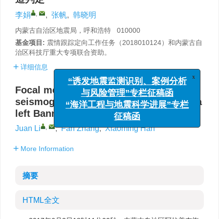
,
李娟
,
张帆
,
韩晓明
内蒙古自治区地震局，呼和浩特 010000
基金项目:
震情跟踪定向工作任务（2018010124）和内蒙古自
治区科技厅重大专项联合资助。
详细信息
x
“诱发地震监测识别、案例分析
与风险管理”专栏征稿函
Focal mechanism solution and
“海洋工程与地震科学进展”专栏
seismogenic structure judgment of Alxa
征稿函
left Banner
M
5.0 earthquake
S
,
Juan Li
,
Fan Zhang
,
Xiaoming Han
More Information
摘要
HTML全文