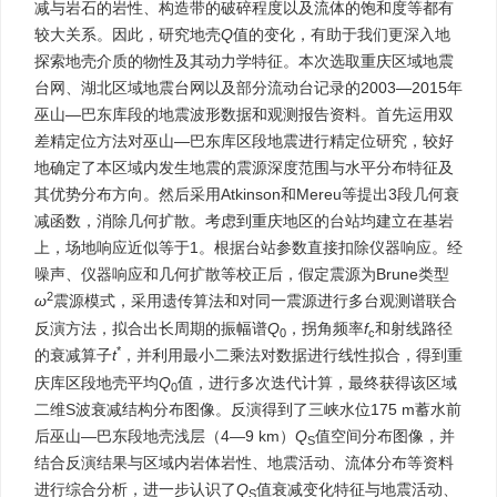
减与岩石的岩性、构造带的破碎程度以及流体的饱和度等都有
较大关系。因此，研究地壳
Q
值的变化，有助于我们更深入地
探索地壳介质的物性及其动力学特征。本次选取重庆区域地震
台网、湖北区域地震台网以及部分流动台记录的2003—2015年
巫山—巴东库段的地震波形数据和观测报告资料。首先运用双
差精定位方法对巫山—巴东库区段地震进行精定位研究，较好
地确定了本区域内发生地震的震源深度范围与水平分布特征及
其优势分布方向。然后采用Atkinson和Mereu等提出3段几何衰
减函数，消除几何扩散。考虑到重庆地区的台站均建立在基岩
上，场地响应近似等于1。根据台站参数直接扣除仪器响应。经
噪声、仪器响应和几何扩散等校正后，假定震源为Brune类型
2
ω
震源模式，采用遗传算法和对同一震源进行多台观测谱联合
反演方法，拟合出长周期的振幅谱
Q
，拐角频率
f
和射线路径
0
c
*
的衰减算子
t
，并利用最小二乘法对数据进行线性拟合，得到重
庆库区段地壳平均
Q
值，进行多次迭代计算，最终获得该区域
0
二维S波衰减结构分布图像。反演得到了三峡水位175 m蓄水前
后巫山—巴东段地壳浅层（4—9 km）
Q
值空间分布图像，并
S
结合反演结果与区域内岩体岩性、地震活动、流体分布等资料
进行综合分析，进一步认识了
Q
值衰减变化特征与地震活动、
S