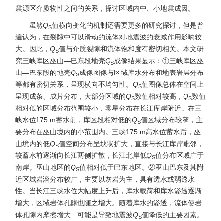
震源区介质物性之间的关系，探讨区域内中、小地震成因。
虽然
Q
值横向变化的机制还需要更多的研究探讨，但是普
S
遍认为，在裂隙中可以滑动的流体对地震波的衰减作用影响较
大。因此，
Q
值与介质裂隙和流体饱和度有密切相关。本文研
S
究三峡库区巫山—巴东段地壳
Q
成像结果显示：①三峡库区巫
S
山—巴东段的地壳
Q
成像图像与区域库水分布和地表岩层分布
S
等都有密切关系，呈现横向不均匀性。
Q
值图像总体在空间上
S
呈现成条、成片分布，大部分区域的
Q
数值相对较高，
Q
数值
S
S
相对低的区域分布范围较小，零星分布在长江库岸附近。在三
峡水位175 m蓄水前，库区段相对低的
Q
值区域分布较窄，主
S
要分布在巫山境内的小范围内。三峡175 m高水位蓄水后，巫
山境内的低
Q
值空间分布呈块状扩大，直接与长江库岸毗邻，
S
较蓄水前逐渐向长江两侧扩散，长江北岸低
Q
值分布区域广于
S
南岸。巫山地区的
Q
值相对低于巴东地区。②巫山巴东及其附
S
近区域岩溶分布较广，主要以灰岩为主，具有透水或弱透水
性。当长江三峡水位大幅度上升后，库水载荷和库水渗透逐渐
增大，区域岩体孔隙也随之增大。随着库水的渗透，流体使岩
体孔隙内摩擦增大，可能是导致地震波
Q
值降低的主要因素。
S