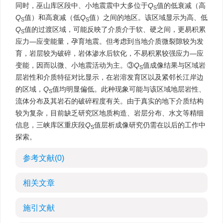
同时，巫山库区段中、小地震震中大多位于
Q
值的低衰减（高
S
Q
值）和高衰减（低
Q
值）之间的地区。该区域显示为高、低
S
S
Q
值的过渡区域，可能反映了介质介于软、硬之间，更易积累
S
应力—应变能量，孕育地震。但考虑到当地介质微裂隙较为发
育，岩层较为破碎，岩体渗水后软化，不易积累较强应力—应
变能，因而以微、小地震活动为主。③
Q
值成像结果与区域岩
S
层岩性和介质特征对比显示，在岩溶发育区以及紧邻长江岸边
的区域，
Q
值均明显偏低。此种现象可能与该区域地层岩性、
S
流体分布及其岩石的破碎程度有关。由于真实的地下介质结构
较为复杂，目前缺乏研究区地质构造、岩层分布、水文等精细
信息，三峡库区重庆段
Q
值层析成像研究仍需在以后的工作中
S
探索。
参考文献
(0)
相关文章
施引文献