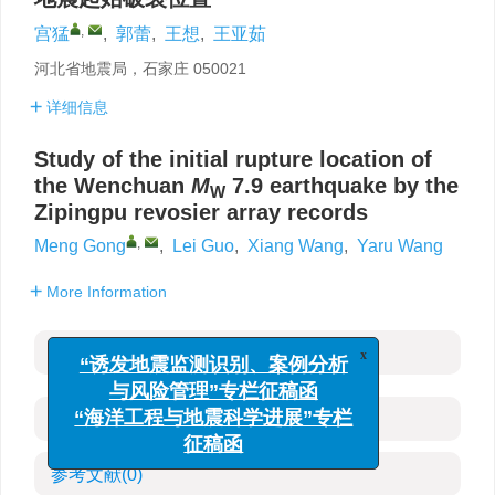
,
宫猛
,
郭蕾
,
王想
,
王亚茹
河北省地震局，石家庄 050021
详细信息
Study of the initial rupture location of
the Wenchuan
M
7.9 earthquake by the
W
Zipingpu revosier array records
,
Meng Gong
,
Lei Guo
,
Xiang Wang
,
Yaru Wang
More Information
摘要
x
“诱发地震监测识别、案例分析
与风险管理”专栏征稿函
HTML全文
“海洋工程与地震科学进展”专栏
征稿函
参考文献
(0)