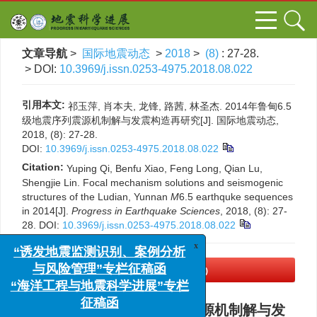
文章导航
>
国际地震动态
>
2018
>
(8)
: 27-28.
> DOI:
10.3969/j.issn.0253-4975.2018.08.022
引用本文:
祁玉萍, 肖本夫, 龙锋, 路茜, 林圣杰. 2014年鲁甸6.5
级地震序列震源机制解与发震构造再研究[J]. 国际地震动态,
2018, (8): 27-28.
DOI:
10.3969/j.issn.0253-4975.2018.08.022
Citation:
Yuping Qi, Benfu Xiao, Feng Long, Qian Lu,
Shengjie Lin. Focal mechanism solutions and seismogenic
structures of the Ludian, Yunnan
M
6.5 earthquke sequences
in 2014[J].
Progress in Earthquake Sciences
, 2018, (8): 27-
28.
DOI:
10.3969/j.issn.0253-4975.2018.08.022
x
“诱发地震监测识别、案例分析
PDF下载
(207 KB)
与风险管理”专栏征稿函
“海洋工程与地震科学进展”专栏
征稿函
2014年鲁甸6.5级地震序列震源机制解与发