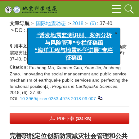
文章导航
>
国际地震动态
>
2018
>
(6)
: 37-40.
> DOI:
10.3969/j.issn.0253-4975.2018.06.007
x
“诱发地震监测识别、案例分析
与风险管理”专栏征稿函
引用本文:
马福政, 郭晓岑, 金源, 赵安生. 完善职能定位创新防
“海洋工程与地震科学进展”专栏
震减灾社会管理和公共服务机制[J]. 国际地震动态, 2018, (6):
37-40.
DOI:
10.3969/j.issn.0253-4975.2018.06.007
征稿函
Citation:
Fuzheng Ma, Xiaocen Guo, Yuan Jin, Ansheng
Zhao. Innovating the social management and public service
mechanism of earthquake public services and perfecting the
functional position[J].
Progress in Earthquake Sciences
,
2018, (6): 37-40.
DOI:
10.3969/j.issn.0253-4975.2018.06.007
PDF下载
(324 KB)
完善职能定位创新防震减灾社会管理和公共