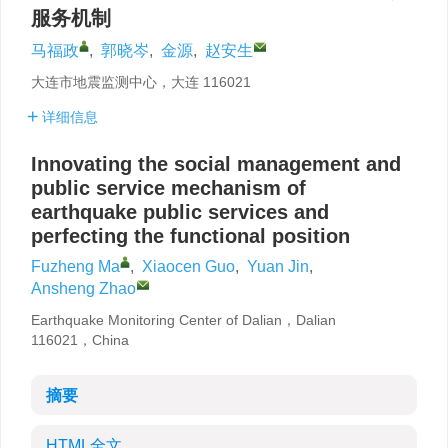
服务机制
马福政
,
郭晓岑
,
金源
,
赵安生
大连市地震监测中心，大连 116021
详细信息
Innovating the social management and
public service mechanism of
earthquake public services and
perfecting the functional position
Fuzheng Ma
,
Xiaocen Guo
,
Yuan Jin
,
Ansheng Zhao
Earthquake Monitoring Center of Dalian，Dalian
116021，China
摘要
HTML全文