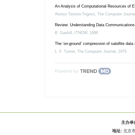
An Analysis of Computational Resources of Ev
Alonso Tenorio-Trigoso
,
The Computer Journa
Review: Understanding Data Communications 
B. Gaskill
,
ITNOW
,
1998
The ‘on-ground’ compression of satellite data
L. F. Turner
,
The Computer Journal
,
1975
Powered by
主办单
地址:
北京市