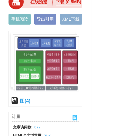
在线预览
下载
(0.5MB)
手机阅读
导出引用
XML下载
图(4)
计量
文章访问数:
677
HTML全文浏览量:
207