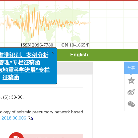
ISSN
2096-7780
CN
10-1665/P
期刊订阅
联系我们
English
x
发地震监测识别、案例分析
分享
风险管理”专栏征稿函
工程与地震科学进展”专栏
征稿函
: 33-36.
logy of seismic precursory network based
5.2018.06.006