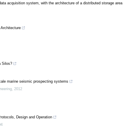
ata acquisition system, with the architecture of a distributed storage area
 Architecture
a Silos?
scale marine seismic prospecting systems
neering
,
2012
Protocols, Design and Operation
04