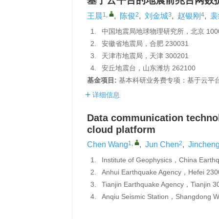
基于云平台的地震前兆台网数
1
,
2
3
4
王晨
,
陈俊
,
刘金城
,
赵银刚
,
裴
1.
中国地震局地球物理研究所，北京 1000
2.
安徽省地震局，合肥 230031
3.
天津市地震局，天津 300201
4.
安丘地震台，山东潍坊 262100
基金项目:
基本科研业务费专项：基于云平台
详细信息
Data communication technol
cloud platform
1
,
2
Chen Wang
,
Jun Chen
,
Jincheng
1.
Institute of Geophysics，China Eart
2.
Anhui Earthquake Agency，Hefei 23
3.
Tianjin Earthquake Agency，Tianjin
4.
Anqiu Seismic Station，Shangdong 