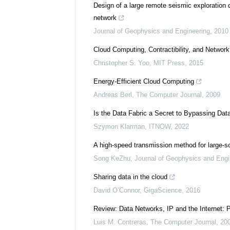
Design of a large remote seismic exploration d
network
Journal of Geophysics and Engineering
,
2010
Cloud Computing, Contractibility, and Network
Christopher S. Yoo
,
MIT Press
,
2015
Energy-Efficient Cloud Computing
Andreas Berl
,
The Computer Journal
,
2009
Is the Data Fabric a Secret to Bypassing Dat
Szymon Klarman
,
ITNOW
,
2022
A high-speed transmission method for large-
Song KeZhu
,
Journal of Geophysics and Engi
Sharing data in the cloud
David O’Connor
,
GigaScience
,
2016
Review: Data Networks, IP and the Internet: 
Luis M. Contreras
,
The Computer Journal
,
20