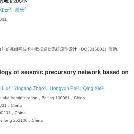
据通信技术
2
2
红云
,
谢庆
81
的前兆组网技术中数据通信系统原型设计（DQJB16B02）资助。
ogy of seismic precursory network based on
3
4
2
2
 Liu
,
Yingang Zhao
,
Hongyun Pei
,
Qing Xie
hquake Administration，Beijing 100081，China
0031，China
 300201，China
Weifang 262100，China