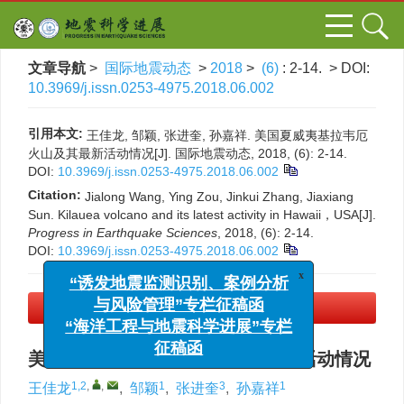
文章导航
>
国际地震动态
>
2018
>
(6)
: 2-14.
> DOI:
10.3969/j.issn.0253-4975.2018.06.002
引用本文:
王佳龙, 邹颖, 张进奎, 孙嘉祥. 美国夏威夷基拉韦厄
火山及其最新活动情况[J]. 国际地震动态, 2018, (6): 2-14.
DOI:
10.3969/j.issn.0253-4975.2018.06.002
Citation:
Jialong Wang, Ying Zou, Jinkui Zhang, Jiaxiang
Sun. Kilauea volcano and its latest activity in Hawaii，USA[J].
Progress in Earthquake Sciences
, 2018, (6): 2-14.
DOI:
10.3969/j.issn.0253-4975.2018.06.002
x
“诱发地震监测识别、案例分析
与风险管理”专栏征稿函
PDF下载
(1453 KB)
“海洋工程与地震科学进展”专栏
征稿函
美国夏威夷基拉韦厄火山及其最新活动情况
1,2
,
,
1
3
1
王佳龙
,
邹颖
,
张进奎
,
孙嘉祥