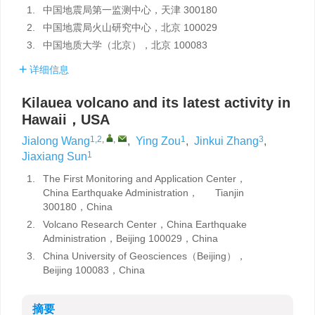
1.
中国地震局第一监测中心，天津 300180
2.
中国地震局火山研究中心，北京 100029
3.
中国地质大学（北京），北京 100083
详细信息
Kilauea volcano and its latest activity in
Hawaii，USA
1,2
,
,
1
3
Jialong Wang
,
Ying Zou
,
Jinkui Zhang
,
1
Jiaxiang Sun
1.
The First Monitoring and Application Center，
China Earthquake Administration， Tianjin
300180，China
2.
Volcano Research Center，China Earthquake
Administration，Beijing 100029，China
3.
China University of Geosciences（Beijing），
Beijing 100083，China
摘要