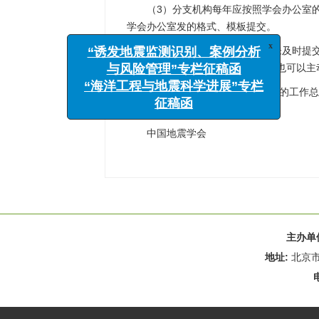
（3）分支机构每年应按照学会办公室
学会办公室发的格式、模板提交。
（4）连续两年未开展活动或未及时提
x
“诱发地震监测识别、案例分析
委员或挂靠单位的建议。分支机构也可以主
与风险管理”专栏征稿函
各分支机构代表汇报了2017年的工作
“海洋工程与地震科学进展”专栏
议。
征稿函
中国地震学会
主办单
地址:
北京市