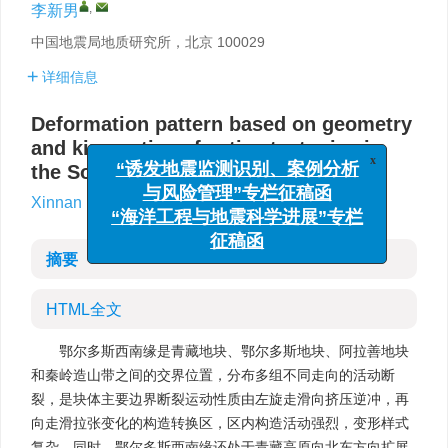
,
李新男
中国地震局地质研究所，北京 100029
详细信息
Deformation pattern based on geometry
and kinematics of active tectonics in
x
“诱发地震监测识别、案例分析
the Southwestern Ordos block
与风险管理”专栏征稿函
“海洋工程与地震科学进展”专栏
,
Xinnan Li
征稿函
摘要
HTML全文
鄂尔多斯西南缘是青藏地块、鄂尔多斯地块、阿拉善地块
和秦岭造山带之间的交界位置，分布多组不同走向的活动断
裂，是块体主要边界断裂运动性质由左旋走滑向挤压逆冲，再
向走滑拉张变化的构造转换区，区内构造活动强烈，变形样式
复杂。同时，鄂尔多斯西南缘还处于青藏高原向北东方向扩展