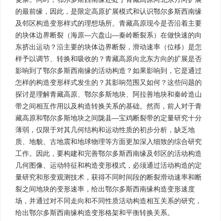
的最前缘，因此，是限定高原扩展模式和认识鄂尔多斯西南缘
及邻区构造变形样式的理想场所。青藏高原现今是否沿着主要
的块体边界断裂（海原—六盘山—秦岭断裂系）在做快速的向
东挤出运动？沿主要的块体边界断裂，滑动速率（位移）是怎
样予以调节、转换和吸收的？青藏高原向北东方向的扩展是否
影响到了鄂尔多斯西南缘的活动构造？如果影响到，它是通过
怎样的构造变形样式发生的？其影响范围又如何？这些问题的
探讨是理解青藏高原、鄂尔多斯地块、阿拉善地块和秦岭造山
带之间相互作用以及构造转换关系的基础。然而，前人对于青
藏高原和鄂尔多斯地块之间陇县—宝鸡断裂带的定量研究十分
薄弱，仅限于对其几何结构和运动性质的初步分析，缺乏地
质、地貌、古地震和地球物理等方面更加深入细致的综合研究
工作。因此，要构建和完善鄂尔多斯西南缘及邻区的活动构造
几何图像、运动特征和构造变形模式，必须通过活动构造的定
量研究和形变观测技术，获得不同时间段的断裂滑动速率和断
裂之间地块的变形速率，给出鄂尔多斯西南缘构造变形速度
场，并通过对不同走向和不同性质活动构造相互关系的研究，
给出鄂尔多斯西南缘构造变形格架和平衡转换关系。