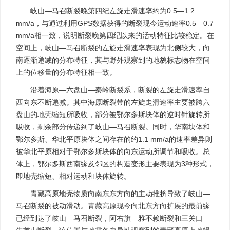
岐山—马召断裂晚第四纪左旋走滑速率约为0.5—1.2
mm/a，与通过利用GPS数据获得的断裂现今运动速率0.5—0.7
mm/a相一致，说明断裂晚第四纪以来的活动特征比较稳定。在
空间上，岐山—马召断裂的左旋走滑速率表现为北侧较大，向
南逐渐递减的分布特征，其与野外观察到的地貌标志物在空间
上的位移量的分布特征相一致。
沿着海原—六盘山—秦岭断裂系，断裂的左旋走滑速率自
西向东不断递减。其中海原断裂带的左旋走滑速率主要被跨六
盘山的地壳缩短所吸收，部分被鄂尔多斯块体的逆时针旋转所
吸收，剩余部分传递到了岐山—马召断裂。同时，华南块体和
鄂尔多斯、华北平原块体之间存在的约1.1 mm/a的速率差异则
被华北平原相对于鄂尔多斯块体的向东运动所调节和吸收。总
体上，鄂尔多斯西南缘及邻区的构造变形主要表现为3种形式，
即地壳缩短、相对运动和块体旋转。
青藏高原地壳物质向南东东方向的主动推挤导致了岐山—
马召断裂的被动滑动。青藏高原现今向北东方向扩展的最前缘
已经到达了岐山—马召断裂，阿右旗—雅不赖断裂和三关口—