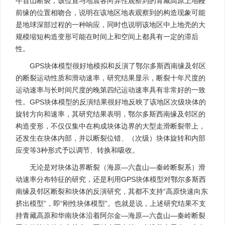
牛首山断裂，该位置与地震各向异性观察到的青藏高原上地幔
前缘的位置相吻合，说明在该地区地表观察到的构造现象可能
是地球深部过程的一种响应，同时也说明该地区中上地壳的大
规模缩短构造变形可能在时间上和空间上都具有一定的滞后
性。
GPS块体模型很好地模拟和反演了鄂尔多斯西南缘及邻区
的断裂运动性质和滑动速率，研究结果显示，断裂十年尺度的
运动速率与长时间尺度的晚第四纪运动速率具有非常好的一致
性。GPS块体模型的反演结果很好地反映了该地区次级块体的
旋转方向和速率，其研究结果表明，鄂尔多斯西南缘及邻区的
构造变形，不仅仅集中在构成块体边界的大型走滑断裂带上，
还发生在块体内部，并以断裂位错、（次级）块体旋转和内部
应变等3种形式予以调节、转换和吸收。
无论是对块体边界断裂（海原—六盘山—秦岭断裂系）滑
动速率分布特征的研究，还是利用GPS块体模型对鄂尔多斯西
南缘及邻区断裂和块体的反演研究，其都不支持“高原快速向东
挤出模型”，即“刚性块体模型”。也就是说，上述研究结果不支
持青藏高原和华南块体沿着阿尔金—海原—六盘山—秦岭断裂