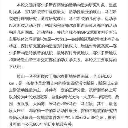
本论文选择鄂尔多斯西南缘的活动构造为研究对象，重点
对陇县—宝鸡断裂带中规模最大、活动性最强的岐山—马召断
裂进行详细研究，通过研究岐山—马召断裂的几何学、运动学
以及断裂活动习性，构建和完善鄂尔多斯西南缘及邻区的活动
构造几何图像、运动特征，并结合现今的GPS观测资料分析沿
主要块体边界断裂−海原—六盘山—秦岭断裂系的滑动速率分布
特征，探讨研究区的构造变形转换模式，增强对青藏高原—鄂
尔多斯构造转换带的认识，最终探讨青藏地块、鄂尔多斯地块
和秦岭造山带三者交汇部位的动力学关系。本论文主要取得如
下认识：
岐山—马召断裂位于鄂尔多斯地块西南缘，全长约180
km，是一条整体呈北西走向的晚第四纪活动断裂，断裂以左旋
走滑运动性质为主，并伴有一定的正断分量。该断裂整体上可
以划分为4个次级段落，自北向南依次为：大庄科—阎家湾、桑
园—五眼泉、大沟湾—米马台和米马台—马召段。其中，最北
段大庄科—邓家槽一带的新活动性最强，探槽古地震的研究结
果揭示其最晚一次地震事件发生在1 830±30 a BP之后，推测
其可能与公元600年的历史地震有关。