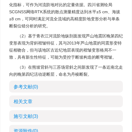
化指标，可作为河流阶地对比的定量依据。四川省测绘局
SCGNSS网络RTK系统的散点测量精度达到水平±5 cm、海拔
±8 cm，可同时满足河流全流域的高精度阶地变形分析与单条
断裂位错分析的研究。
（2）基于青衣江河流阶地纵剖面发现芦山地震区晚第四纪
变形表现为背斜褶皱特征，其与2013年芦山地震的同震形变特
征相吻合，但与该地区古近纪地层表现的褶皱变形格局不一
致，具有新生性特征，可能为受控于断坡构造的断弯褶皱。
（3）在熊坡背斜与三苏场背斜之间新发现了一条近南北走
向的晚第四纪活动逆断层，命名为丹棱断裂。
参考文献
(0)
相关文章
施引文献
(3)
资源附件
(0)