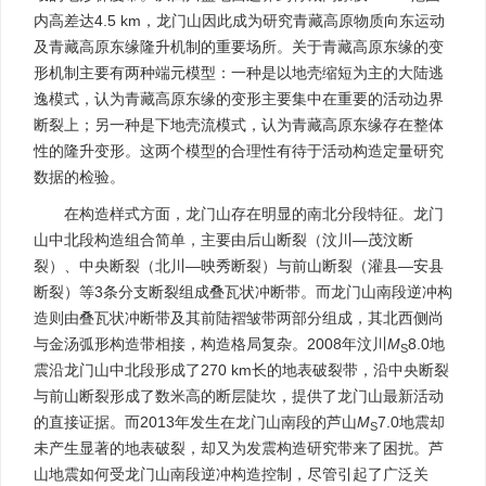
内高差达4.5 km，龙门山因此成为研究青藏高原物质向东运动
及青藏高原东缘隆升机制的重要场所。关于青藏高原东缘的变
形机制主要有两种端元模型：一种是以地壳缩短为主的大陆逃
逸模式，认为青藏高原东缘的变形主要集中在重要的活动边界
断裂上；另一种是下地壳流模式，认为青藏高原东缘存在整体
性的隆升变形。这两个模型的合理性有待于活动构造定量研究
数据的检验。
在构造样式方面，龙门山存在明显的南北分段特征。龙门
山中北段构造组合简单，主要由后山断裂（汶川—茂汶断
裂）、中央断裂（北川—映秀断裂）与前山断裂（灌县—安县
断裂）等3条分支断裂组成叠瓦状冲断带。而龙门山南段逆冲构
造则由叠瓦状冲断带及其前陆褶皱带两部分组成，其北西侧尚
与金汤弧形构造带相接，构造格局复杂。2008年汶川
M
8.0地
S
震沿龙门山中北段形成了270 km长的地表破裂带，沿中央断裂
与前山断裂形成了数米高的断层陡坎，提供了龙门山最新活动
的直接证据。而2013年发生在龙门山南段的芦山
M
7.0地震却
S
未产生显著的地表破裂，却又为发震构造研究带来了困扰。芦
山地震如何受龙门山南段逆冲构造控制，尽管引起了广泛关