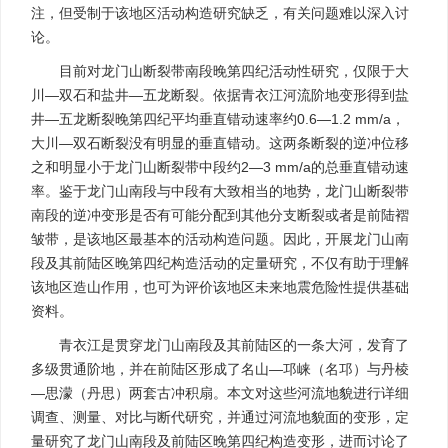
注，但受制于该地区活动构造研究缺乏，有关问题难以深入讨
论。
目前对龙门山断裂带南段晚第四纪活动性研究，仅限于大
川—双石和盐井—五龙断裂。依据青衣江河流阶地变形得到盐
井—五龙断裂晚第四纪平均垂直错动速率约0.6—1.2 mm/a，
大川—双石断裂没有明显的垂直错动。这两条断裂的逆冲位移
之和明显小于龙门山断裂带中段约2—3 mm/a的总垂直错动速
率。鉴于龙门山南段与中段有大致相当的地势，龙门山断裂带
南段的逆冲变形是否有可能分配到其他分支断裂或者是前陆褶
皱带，是该地区最基本的活动构造问题。因此，开展龙门山南
段及其前陆区晚第四纪构造活动的定量研究，不仅有助于理解
该地区造山作用，也可为评价该地区未来地震危险性提供基础
资料。
青衣江是贯穿龙门山南段及其前陆区的一条大河，发育了
多级贯通阶地，并在前陆区形成了名山—邛崃（名邛）与丹棱
—思濛（丹思）两套古冲积扇。本文对这些河流地貌进行详细
调查、测量、对比与断代研究，并通过河流地貌面的变形，定
量研究了龙门山南段及前陆区晚第四纪构造变形，进而讨论了