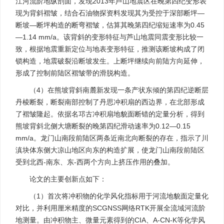
江河流阶地纵剖面，发现2013年芦山地震区在晚第四纪变形表
现为背斜褶皱，结合石油物探资料发现其为受控于深部断坪—
断坡—断坪构造的断弯褶皱，估算其晚第四纪缩短速率为0.45
—1.14 mm/a。该背斜的变形特征与芦山地震同震变形比较一
致，根据地震重新定位与地表变形特征，推测该断坡构成了闭
锁构造，地震破裂沿断坡发生。上断坪继续向前陆方向延伸，
形成了控制前陆区褶皱带的滑脱构造。
（4）在熊坡背斜南麓新发现一条产状东倾的第四纪逆断层
丹棱断裂，断裂南部控制了丹思冲积扇的西边界，在北部形成
了褶皱隆起。依据名邛古冲积扇地貌面断错的定量分析，得到
熊坡背斜北侧大塘断裂的晚第四纪滑动速率为0.12—0.15
mm/a。龙门山南段前陆区两条近南北向断裂的存在，指示了川
滇块体东侧大凉山地区向东的构造扩展，使龙门山南段前陆区
受到北西-南东、东-西两个方向上挤压作用的叠加。
论文的主要创新点如下：
（1）首次将冲积物的化学风化指标用于河流地貌面定量化
对比，并利用厘米精度的SCGNSS网络RTK开展全流域河流阶
地测量。由冲积物主、微量元素得到的CIA、A-CN-K等化学风