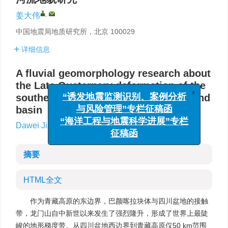
,
姜大伟
中国地震局地质研究所，北京 100029
详细信息
A fluvial geomorphology research about
the Late Quaternary deformation of the
southern Longmenshan and its foreland
x
“诱发地震监测识别、案例分析
basin
与风险管理”专栏征稿函
,
Dawei Jiang
“海洋工程与地震科学进展”专栏
征稿函
摘要
HTML全文
作为青藏高原的东边界，巴颜喀拉块体与四川盆地的接触
带，龙门山自中新世以来发生了强烈隆升，形成了世界上最陡
峻的地形梯度带。从四川盆地西边界到青藏高原仅50 km范围