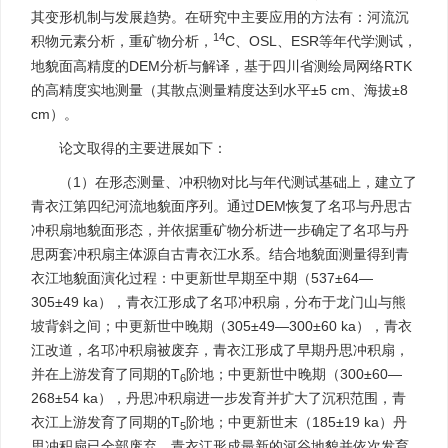
其变形机制与发展趋势。在研究中主要应用的方法有：河流沉
14
积物元素分析，重矿物分析，
C、OSL、ESR等年代学测试，
地貌面高精度的DEM分析与解译，基于四川省测绘局网络RTK
的高精度实地测量（其散点测量精度达到水平±5 cm、海拔±8
cm）。
论文取得的主要进展如下：
（1）在形态测量、冲积物对比与年代测试基础上，建立了
青衣江第四纪河流地貌面序列。通过DEM恢复了名邛与丹思古
冲积扇地貌面形态，并依据重矿物分析进一步确定了名邛与丹
思两套冲积扇主体源自古青衣江水系。结合地貌面测量得到青
衣江地貌面演化过程：中更新世早期至中期（537±64—
305±49 ka），青衣江形成了名邛冲积扇，分布于龙门山与熊
坡背斜之间；中更新世中晚期（305±49—300±60 ka），青衣
江改道，名邛冲积扇被废弃，青衣江形成了早期丹思冲积扇，
并在上游发育了同期的T
阶地；中更新世中晚期（300±60—
6
268±54 ka），丹思冲积扇进一步发育并扩大了沉积范围，青
衣江上游发育了同期的T
阶地；中更新世末（185±19 ka）丹
5
思冲积扇已全部废弃，青衣江形成最新的河谷地貌并依次发育