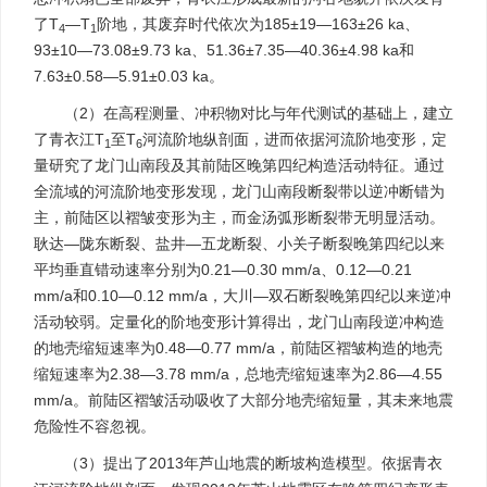
了T
—T
阶地，其废弃时代依次为185±19—163±26 ka、
4
1
93±10—73.08±9.73 ka、51.36±7.35—40.36±4.98 ka和
7.63±0.58—5.91±0.03 ka。
（2）在高程测量、冲积物对比与年代测试的基础上，建立
了青衣江T
至T
河流阶地纵剖面，进而依据河流阶地变形，定
1
6
量研究了龙门山南段及其前陆区晚第四纪构造活动特征。通过
全流域的河流阶地变形发现，龙门山南段断裂带以逆冲断错为
主，前陆区以褶皱变形为主，而金汤弧形断裂带无明显活动。
耿达—陇东断裂、盐井—五龙断裂、小关子断裂晚第四纪以来
平均垂直错动速率分别为0.21—0.30 mm/a、0.12—0.21
mm/a和0.10—0.12 mm/a，大川—双石断裂晚第四纪以来逆冲
活动较弱。定量化的阶地变形计算得出，龙门山南段逆冲构造
的地壳缩短速率为0.48—0.77 mm/a，前陆区褶皱构造的地壳
缩短速率为2.38—3.78 mm/a，总地壳缩短速率为2.86—4.55
mm/a。前陆区褶皱活动吸收了大部分地壳缩短量，其未来地震
危险性不容忽视。
（3）提出了2013年芦山地震的断坡构造模型。依据青衣