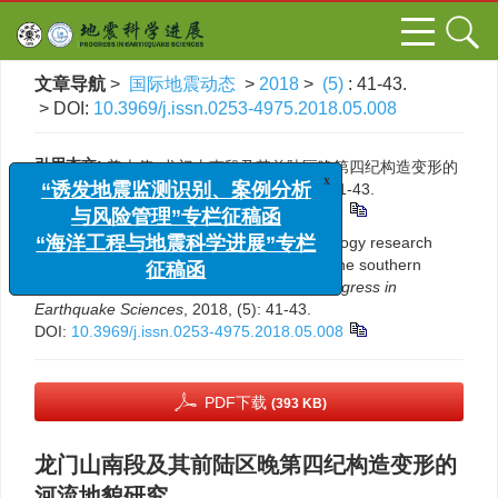
文章导航
>
国际地震动态
>
2018
>
(5)
: 41-43.
> DOI:
10.3969/j.issn.0253-4975.2018.05.008
引用本文:
姜大伟. 龙门山南段及其前陆区晚第四纪构造变形的
x
河流地貌研究[J]. 国际地震动态, 2018, (5): 41-43.
“诱发地震监测识别、案例分析
DOI:
10.3969/j.issn.0253-4975.2018.05.008
与风险管理”专栏征稿函
Citation:
Dawei Jiang. A fluvial geomorphology research
“海洋工程与地震科学进展”专栏
about the Late Quaternary deformation of the southern
征稿函
Longmenshan and its foreland basin[J].
Progress in
Earthquake Sciences
, 2018, (5): 41-43.
DOI:
10.3969/j.issn.0253-4975.2018.05.008
PDF下载
(393 KB)
龙门山南段及其前陆区晚第四纪构造变形的
河流地貌研究