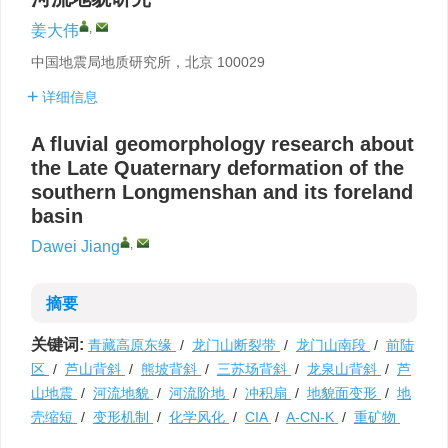
,
姜大伟
中国地震局地质研究所，北京 100029
详细信息
A fluvial geomorphology research about
the Late Quaternary deformation of the
southern Longmenshan and its foreland
basin
,
Dawei Jiang
摘要
关键词:
青藏高原东缘
/
龙门山断裂带
/
龙门山南段
/
前陆
区
/
芦山背斜
/
熊坡背斜
/
三苏场背斜
/
龙泉山背斜
/
芦
山地震
/
河流地貌
/
河流阶地
/
冲积扇
/
地貌面变形
/
地
壳缩短
/
变形机制
/
化学风化
/
CIA
/
A-CN-K
/
重矿物