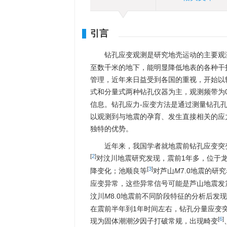
引言
钻孔应变观测是研究地壳运动的主要观
至数千米的地下，能明显降低地表的各种干
管理，近年来日益受到各国的重视，开始以
式和分量式两种钻孔仪器为主，观测频带为0—3
信息。钻孔应力-应变方法是通过测量钻孔
以观测到与地震的孕育、发生直接相关的应
独特的优势。
近年来，我国学者就地震前钻孔应变突
[
2
]
对汶川地震研究发现，震前1年多，位于
[
3
]
降变化；池顺良等
对芦山
M
7.0地震的研
应变异常，这些异常信号可能是芦山地震发
汶川
M
8.0地震前不同阶段特征的分析后发
在震前半年到1年时间左右，钻孔分量应变
[
6
]
现为固体潮潮汐因子打破常规，出现畸变