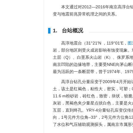
本文通过对2012—2016年南京高
变与地震前兆异常机理之间的关系。
1. 台站概况
高淳地震台（31°21′N ，119°01′E，
图
岩，部分地区则受火成岩影响有蚀变现象。
土层（Q）、白垩系火山岩（K）、侏罗系地
南京凹陷的边缘地带，主要受NNE向茅山断
最为活跃的一条断层带，曾于1974年、197
高淳台钻孔分量应变于2009年4月开始试
土，该土是红褐色，粘性大，密实，可塑；0.
11.6 m粉砂岩，砖红色，致密，块状，较脆
灰岩，黑褐色夹少量星点状白色，主要是火山
互层，直到终孔。YRY-4分量钻孔应变仪传感
向，1号元件方位角–33°，2号元件方位角1
了水位和气压辅助观测探头，属南京市属形