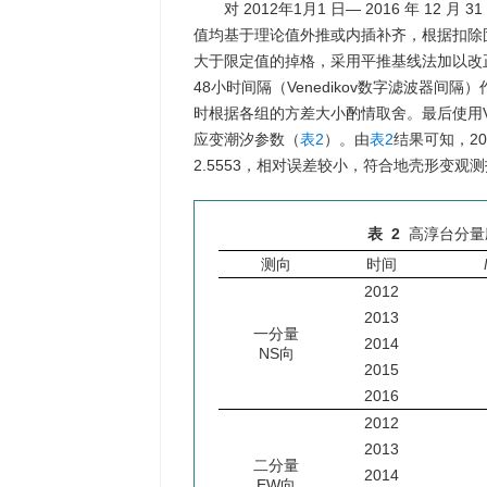
对 2012年1月1 日— 2016 年 
值均基于理论值外推或内插补齐，根据扣除
大于限定值的掉格，采用平推基线法加以改正
48小时间隔（Venedikov数字滤波器
时根据各组的方差大小酌情取舍。最后使用V
应变潮汐参数（
表2
）。由
表2
结果可知，20
2.5553，相对误差较小，符合地壳形变观
表 2
高淳台分量应
测向
时间
2012
2013
一分量
2014
NS向
2015
2016
2012
2013
二分量
2014
EW向