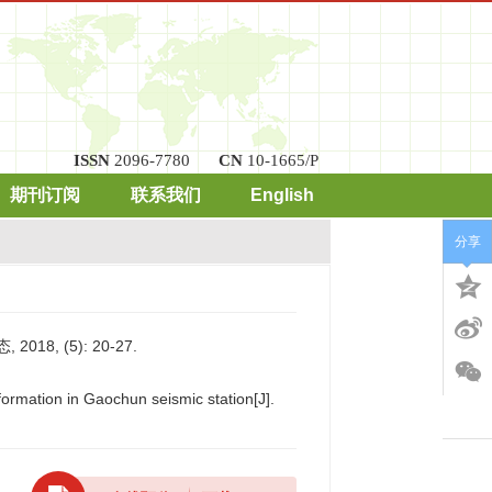
ISSN
2096-7780
CN
10-1665/P
期刊订阅
联系我们
English
分享
, (5): 20-27.
ormation in Gaochun seismic station[J].