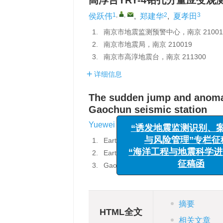
高淳台YRY-4钻孔分量应变
1
,
,
2
3
侯跃伟
,
郑建华
,
夏孝田
1.
南京市地震监测预警中心，南京 21001
2.
南京市地震局，南京 210019
3.
南京市高淳地震台，南京 211300
详细信息
“诱发地震监测识别、案例分
The sudden jump and anomal
与风险管理”专栏征稿函
Gaochun seismic station
“海洋工程与地震科学进展”专
1
,
,
2
征稿函
Yuewei Hou
,
Jianhua Zheng
,
1.
Earthquake Warning Center of Nanji
2.
Earthquake Agency of Nanjing City
3.
Gaochun Seismic Station of Nanjing
摘要
HTML全文
相关文章