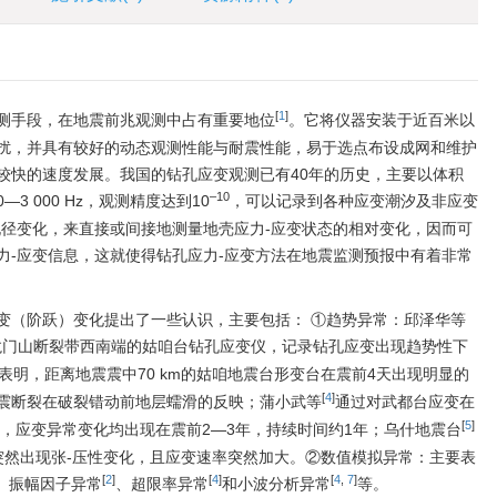
[
1
]
测手段，在地震前兆观测中占有重要地位
。它将仪器安装于近百米以
扰，并具有较好的动态观测性能与耐震性能，易于选点布设成网和维护
较快的速度发展。我国的钻孔应变观测已有40年的历史，主要以体积
–10
 000 Hz，观测精度达到10
，可以记录到各种应变潮汐及非应变
孔径变化，来直接或间接地测量地壳应力-应变状态的相对变化，因而可
力-应变信息，这就使得钻孔应力-应变方法在地震监测预报中有着非常
变（阶跃）变化提出了一些认识，主要包括： ①趋势异常：邱泽华等
龙门山断裂带西南端的姑咱台钻孔应变仪，记录钻孔应变出现趋势性下
究表明，距离地震震中70 km的姑咱地震台形变台在震前4天出现明显的
[
4
]
震断裂在破裂错动前地层蠕滑的反映；蒲小武等
通过对武都台应变在
[
5
]
现，应变异常变化均出现在震前2—3年，持续时间约1年；乌什地震台
突然出现张-压性变化，且应变速率突然加大。②数值模拟异常：主要表
[
2
]
[
4
]
[
4
,
7
]
、振幅因子异常
、超限率异常
和小波分析异常
等。