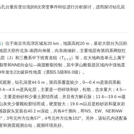
淳台钻孔分量应变出现的8次突变事件特征进行分析探讨，进而探讨钻孔应
1
）位于南京市高淳区城东20 km，地面高程20 m，基岩大部分为沉积
地层大部作北东-南西向伸展，向东南倾斜，主要地层有第四系网纹红
层（J）和三叠系中下统青龙组（T
）等，在大地构造单元上属于
1＋2
裂带和NNE向金坛—南渡断裂控制，其中茅山断裂是区域内中强地震
9年发生2次破坏性地震（溧阳5.5级和6.0级）。
观测，钻孔深度44.5 m，第四系覆盖较少，0—0.4 m是第四系黏
4—4.5 m是风化层，主要是一些碎块和砂，松散，含水量大；4.5—
。主要是粉砂和少量土胶结而成，并且有方解石脉；11.6—19.6 m凝
灰夹少量颗粒胶结而成，硬度较大；19.6 m以后是粉砂岩和凝灰岩
器探头安装在40.2 m深处，共有4个测向，即NS、EW、NE和NW
2°，3号元件方位角57°，4号元件方位角102°。另外，该钻孔内还配备
变和测震观测台站，观测环境良好。