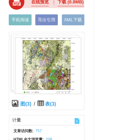
在线预览
下载
(0.8MB)
手机阅读
导出引用
XML下载
图(3)
/
表(3)
计量
文章访问数:
757
HTML全文浏览量:
208