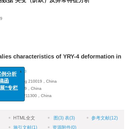
观测数据 突变（阶跃）及异常特征分析
9
x
析
ies characteristics of YRY-4 deformation in
栏
3
Xiaotian Xia
ng City，Nanjing 210019，China
，Nanjing 210019，China
 City，Nanjing 211300，China
HTML全文
图
(3)
表
(3)
参考文献
(12)
施引文献
(1)
资源附件
(0)