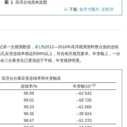
图 1
高淳台地质构造图
下载:
全尺寸图片
幻灯片
记录一次观测数据，
表1
为2012—2016年高淳观测资料整点值的连续
钻孔应变连续率都达到98%以上，符合相关规范要求。年变幅上，一分
其余三分量变化已逐渐趋于平稳，年变规律明显。
高淳台分量应变连续率和年变幅表
–10
连续率/%
年变幅/10
98.89
–62 532
99.01
–58 726
99.23
–61 066
98.36
–39 924
98.67
–51 270