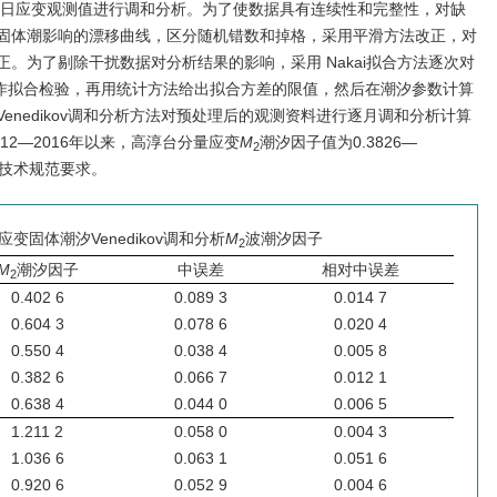
12 月 31 日应变观测值进行调和分析。为了使数据具有连续性和完整性，对缺
固体潮影响的漂移曲线，区分随机错数和掉格，采用平滑方法改正，对
。为了剔除干扰数据对分析结果的影响，采用 Nakai拟合方法逐次对
间隔）作拟合检验，再用统计方法给出拟合方差的限值，然后在潮汐参数计算
enedikov调和分析方法对预处理后的观测资料进行逐月调和分析计算
12—2016年以来，高淳台分量应变
M
潮汐因子值为0.3826—
2
测技术规范要求。
变固体潮汐Venedikov调和分析
M
波潮汐因子
2
M
潮汐因子
中误差
相对中误差
2
0.402 6
0.089 3
0.014 7
0.604 3
0.078 6
0.020 4
0.550 4
0.038 4
0.005 8
0.382 6
0.066 7
0.012 1
0.638 4
0.044 0
0.006 5
1.211 2
0.058 0
0.004 3
1.036 6
0.063 1
0.051 6
0.920 6
0.052 9
0.004 6