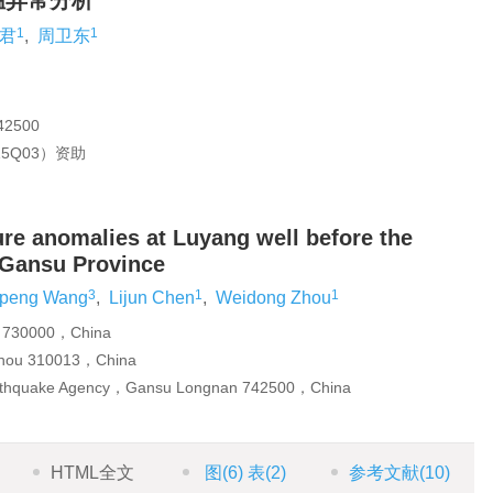
温异常分析
1
1
君
,
周卫东
500
5Q03）资助
re anomalies at Luyang well before the
 Gansu Province
3
1
1
peng Wang
,
Lijun Chen
,
Weidong Zhou
u 730000，China
zhou 310013，China
arthquake Agency，Gansu Longnan 742500，China
HTML全文
图
(6)
表
(2)
参考文献
(10)