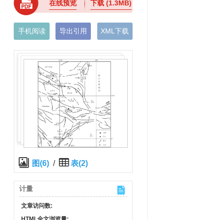
在线预览
下载
(1.3MB)
手机阅读
导出引用
XML下载
图(6)
/
表(2)
计量
文章访问数:
HTML全文浏览量: