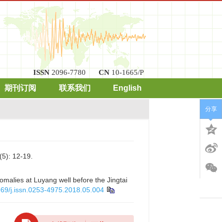
ISSN
2096-7780
CN
10-1665/P
期刊订阅
联系我们
English
分享
: 12-19.
malies at Luyang well before the Jingtai
69/j.issn.0253-4975.2018.05.004