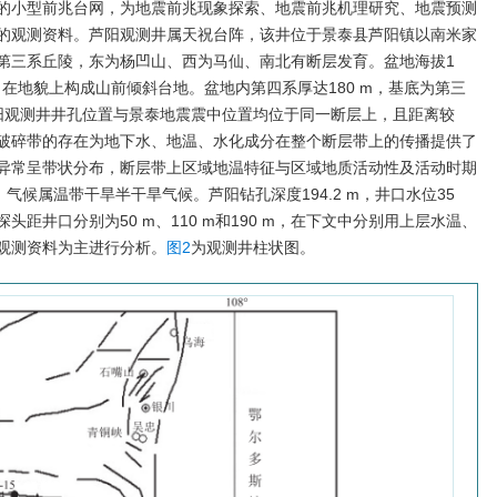
的小型前兆台网，为地震前兆现象探索、地震前兆机理研究、地震预测
的观测资料。芦阳观测井属天祝台阵，该井位于景泰县芦阳镇以南米家
第三系丘陵，东为杨凹山、西为马仙、南北有断层发育。盆地海拔1
西低，在地貌上构成山前倾斜台地。盆地内第四系厚达180 m，基底为第三
阳观测井井孔位置与景泰地震震中位置均位于同一断层上，且距离较
破碎带的存在为地下水、地温、水化成分在整个断层带上的传播提供了
异常呈带状分布，断层带上区域地温特征与区域地质活动性及活动时期
，气候属温带干旱半干旱气候。芦阳钻孔深度194.2 m，井口水位35
头距井口分别为50 m、110 m和190 m，在下文中分别用上层水温、
观测资料为主进行分析。
图2
为观测井柱状图。