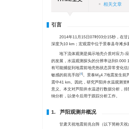
相关文章
引言
2014年11月15日07时03分15秒，
深度为10 km；宏观震中位于景泰县寺滩乡
地下流体观测是揭示地壳介质对应力-
的发展，水温观测探头的分辨率达到0.00
有可能捕捉到地震前地壳热状态异常变化信
[
4
]
敏感的前兆手段
。景泰
M
4.7地震发生
S
震中41 km。因此，研究芦阳井水温观测
意义。本文对芦阳井水温进行数据分析，排
纳分析，以便今后用于跟踪分析工作。
1. 芦阳观测井概况
甘肃天祝地震前兆台阵（以下简称天祝