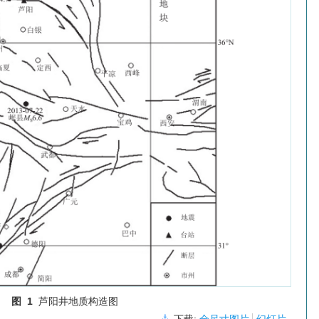
图 1
芦阳井地质构造图
下载:
全尺寸图片
幻灯片