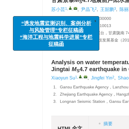
甘肃景泰
M
4.7地震前芦阳水
S
1
,
,
2
3
苏小芸
,
尹晶飞
,
王韶鹏
,
陈丽
1.
甘肃省地震局，兰州 730000
2.
浙江省地震局，杭州 310013
3.
甘肃省地震局陇南地震台，甘肃陇南 742
x
“诱发地震监测识别、案例分析
基金项目:
甘肃省地震局科技发展基金（201
与风险管理”专栏征稿函
详细信息
“海洋工程与地震科学进展”专栏
征稿函
Analysis on water temperatu
Jingtai
M
4.7 earthquake in
S
1
,
,
2
Xiaoyun Su
,
Jingfei Yin
,
Shao
1.
Gansu Earthquake Agency，Lanzho
2.
Zhejiang Earthquake Agency，Hang
3.
Longnan Seismic Station，Gansu E
摘要
HTML全文