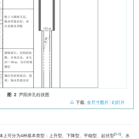
图 2
芦阳井孔柱状图
下载:
全尺寸图片
幻灯片
[
5
-
6
]
体上可分为4种基本类型：上升型、下降型、平稳型、起伏型
。水