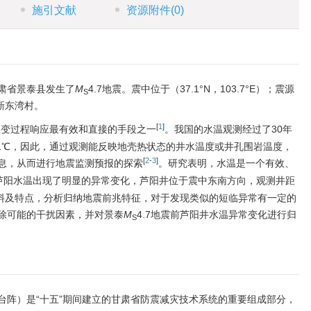
施引文献
资源附件
(0)
在甘肃省景泰县发生了
M
4.7地震。震中位于（37.1°N，103.7°E）；震源
S
新东湾村。
[
1
]
应变过程响应最有效和直接的手段之一
。我国的水温观测经过了30年
0 1℃，因此，通过观测能反映地壳热状态的井水温度或井孔围岩温度，
[
2
-
3
]
息，从而进行地震监测预报的探索
。研究表明，水温是一个有效、
前芦阳水温出现了明显的异常变化，芦阳井位于震中东南方向，观测井距
资料及特点，分析归纳地震前兆特征，对于发现类似的短临异常有一定的
除可能的干扰因素，并对景泰
M
4.7地震前芦阳井水温异常变化进行归
S
台阵）是“十五”期间建立的甘肃省防震减灾技术系统的重要组成部分，