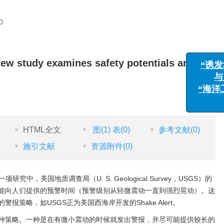
0
ew study examines safety potentials and
“诱发地
与风险
“海洋工程
HTML全文
图
(1)
表
(0)
参考文献
(0)
施引文献
资源附件
(0)
项研究中，美国地质调查局（U. S. Geological Survey，USGS）的
能向人们提供的预警时间（预警级别从轻微震动一直到强烈晃动）。这
策略，如USGS正为美国西海岸开发的Shake Alert。
种策略。一种是在有微小震动的时候就发出警报，并尽可能提供较长的