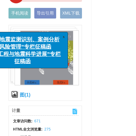
手机阅读
导出引用
XML下载
x
震监测识别、案例分析
管理”专栏征稿函
与地震科学进展”专栏
征稿函
图(1)
计量
文章访问数:
671
HTML全文浏览量:
275