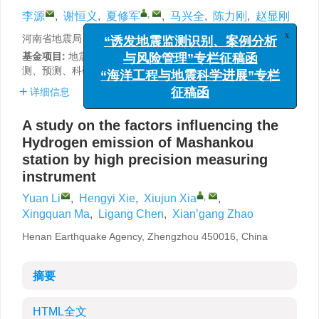
,
李源
,
谢恒义
,
夏修军
,
马兴全
,
陈力刚
,
赵显刚
x
“诱发地震监测识别、案例分析
河南省地震局，郑州 450016
与风险管理”专栏征稿函
基金项目:
地震科技星火计划（XH16026）和中国地震局监
“海洋工程与地震科学进展”专栏
测、预测、科研三结合课题（CEA-JC/3JH-171702）资助。
征稿函
详细信息
A study on the factors influencing the
Hydrogen emission of Mashankou
station by high precision measuring
instrument
,
Yuan Li
,
Hengyi Xie
,
Xiujun Xia
,
Xingquan Ma
,
Ligang Chen
,
Xian’gang Zhao
Henan Earthquake Agency, Zhengzhou 450016, China
摘要
HTML全文