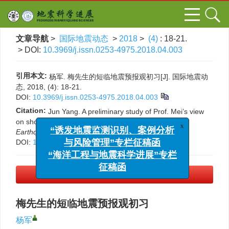
文章导航
>
国际地震动态
>
2018
>
(4)
: 18-21.
> DOI:
10.3969/j.issn.0253-4975.2018.04.003
引用本文:
杨军. 梅先生的短临地震预报观初习[J]. 国际地震动
态, 2018, (4): 18-21.
DOI:
10.3969/j.issn.0253-4975.2018.04.003
Citation:
Jun Yang. A preliminary study of Prof. Mei’s view
on short-term earthquake forecasting[J].
Progress in
x
Earthquake Sciences
, 2018, (4): 18-21.
“诱发地震监测识别、案例分析
DOI:
10.3969/j.issn.0253-4975.2018.04.003
与风险管理”专栏征稿函
“海洋工程与地震科学进展”专栏
征稿函
PDF下载
(395 KB)
梅先生的短临地震预报观初习
杨军