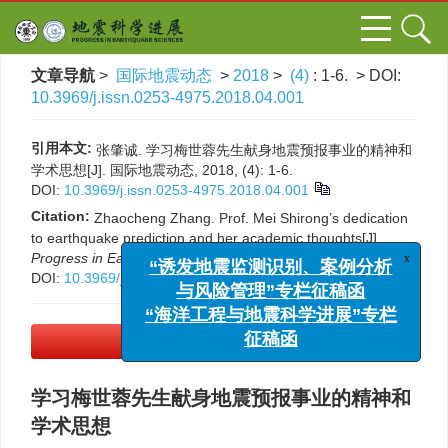
文章导航
>
国际地震动态
>
2018
>
(4)
: 1-6.
> DOI:
10.3969/j.issn.0253-4975.2018.04.001
引用本文:
张肇诚. 学习梅世蓉先生献身地震预报事业的精神和
学术思想[J]. 国际地震动态, 2018, (4): 1-6.
DOI:
10.3969/j.issn.0253-4975.2018.04.001
Citation:
Zhaocheng Zhang. Prof. Mei Shirong’s dedication
to earthquake prediction and her academic thoughts[J].
Progress in Earthquake Sciences
, 2018, (4): 1-6.
x
“诱发地震监测识别、案例分析
DOI:
10.3969/j.issn.0253-4975.2018.04.001
与风险管理”专栏征稿函
“海洋工程与地震科学进展”专栏
PDF下载
(366 KB)
征稿函
学习梅世蓉先生献身地震预报事业的精神和
学术思想