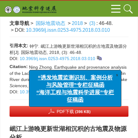
文章导航
>
国际地震动态
>
2018
>
(3)
: 46-48.
> DOI:
10.3969/j.issn.0253-4975.2018.03.010
引用本文:
钟宁. 岷江上游晚更新世湖相沉积的古地震及物源分
析[J]. 国际地震动态, 2018, (3): 46-48.
DOI:
10.3969/j.issn.0253-4975.2018.03.010
Citation:
Ning Zhong. Earthquake and provenance analysis
x
of the Lacustrine sediments in the upper reaches of the Min
“诱发地震监测识别、案例分析
River during the Late Pleistocene[J].
Progress in Earthquake
与风险管理”专栏征稿函
Sciences
, 2018, (3): 46-48.
“海洋工程与地震科学进展”专栏
DOI:
10.3969/j.issn.0253-4975.2018.03.010
征稿函
PDF下载
(396 KB)
岷江上游晚更新世湖相沉积的古地震及物源
分析