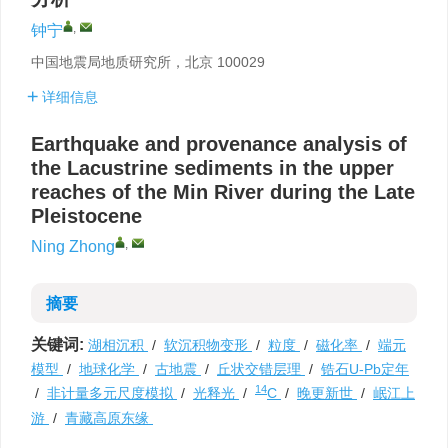
,
钟宁
中国地震局地质研究所，北京 100029
详细信息
Earthquake and provenance analysis of
the Lacustrine sediments in the upper
reaches of the Min River during the Late
Pleistocene
,
Ning Zhong
摘要
关键词:
湖相沉积
/
软沉积物变形
/
粒度
/
磁化率
/
端元
模型
/
地球化学
/
古地震
/
丘状交错层理
/
锆石U-Pb定年
14
/
非计量多元尺度模拟
/
光释光
/
C
/
晚更新世
/
岷江上
游
/
青藏高原东缘