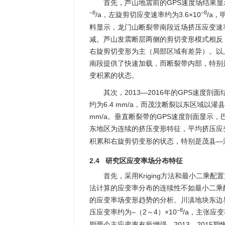
首先，芦山地震前的GPS速度场结果显示
–8
–8
/a，左旋剪切应变速率约为3.6×10
/a，
料显示，龙门山断裂带南段近场挤压应变速
减。芦山发震断层两侧的剪切变形模式相反，
右旋剪切变形为主（局部区域有差异）。以
南段提供了快速加载，而断裂带内部，特别
变积累的状态。
其次，2013—2016年的GPS速
约为6.4 mm/a，而茂汶断裂以东区域以
mm/a。垂直断裂带的GPS速度剖面显示，
东地区为连续的挤压变形特征，平均挤压应变率
积累和右旋剪切变形的状态，特别是茂县—
2.4 研究区应变率场分布特征
首先，采用Kriging方法和最小二乘配
法计算的应变率分布的连续性不如最小二乘
的应变率场变形趋势的分析。川滇地块东边界
–8
压应变率约为–（2～4）×10
/a，主张应变
期两个主应变率有所增强，2013—201