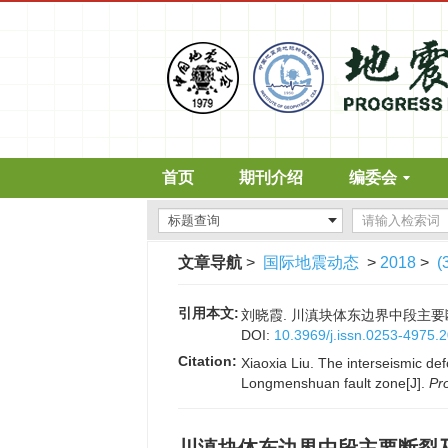
首页
期刊介绍
编委会
文章导航
>
国际地震动态
>
2018
>
(
引用本文:
刘晓霞. 川滇块体东边界中段主要断裂及
DOI:
10.3969/j.issn.0253-4975.
Citation:
Xiaoxia Liu. The interseismic de
Longmenshuan fault zone[J].
Pr