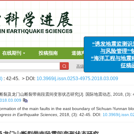
在线期刊
投稿指南
道德声明
下载中心
“诱发地震监测识别、案
与风险管理”专栏征
高级搜索
“海洋工程与地震科学进
征稿函
3)
: 42-45.
> DOI:
10.3969/j.issn.0253-4975.2018.03.009
龙门山断裂带南段震间变形状态研究[J]. 国际地震动态, 2018, (3): 42
2018.03.009
formation of the main faults in the east boundary of Sichuan-Yunnan b
ogress in Earthquake Sciences
, 2018, (3): 42-45.
DOI:
10.3969/j.issn.