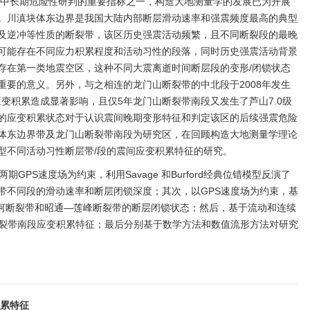
震中长期危险性研判的重要指标之一，构造大地测量学的发展已为开展
。川滇块体东边界是我国大陆内部断层滑动速率和强震频度最高的典型
及逆冲等性质的断裂带，该区历史强震活动频繁，且不同断裂段的最晚
可能存在不同应力积累程度和活动习性的段落，同时历史强震活动背景
存在第一类地震空区，这种不同大震离逝时间断层段的变形/闭锁状态
重要的意义。另外，与之相连的龙门山断裂带的中北段于2008年发生
应变积累造成显著影响，且仅5年龙门山断裂带南段又发生了芦山7.0级
的应变积累状态对于认识震间晚期变形特征和判定该区的后续强震危险
体东边界带及龙门山断裂带南段为研究区，在回顾构造大地测量学理论
型不同活动习性断层带/段的震间应变积累特征的研究。
13两期GPS速度场为约束，利用Savage 和Burford经典位错模型反演了
带不同段的滑动速率和断层闭锁深度；其次，以GPS速度场为约束，基
则木河断裂带和昭通—莲峰断裂带的断层闭锁状态；然后，基于流动和连续
断裂带南段应变积累特征；最后分别基于数学方法和数值流形方法对研究
积累特征