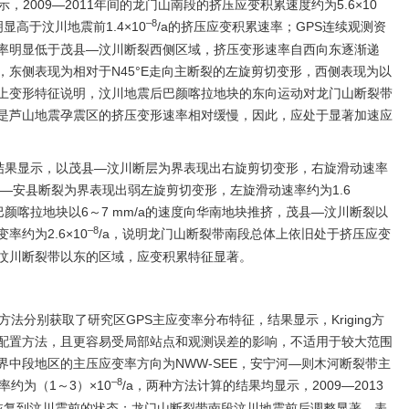
，2009—2011年间的龙门山南段的挤压应变积累速度约为5.6×10
–8
明显高于汶川地震前1.4×10
/a的挤压应变积累速率；GPS连续观测资
率明显低于茂县—汶川断裂西侧区域，挤压变形速率自西向东逐渐递
东侧表现为相对于N45°E走向主断裂的左旋剪切变形，西侧表现为以
上变形特征说明，汶川地震后巴颜喀拉地块的东向运动对龙门山断裂带
是芦山地震孕震区的挤压变形速率相对缓慢，因此，应处于显著加速应
度剖面结果显示，以茂县—汶川断层为界表现出右旋剪切变形，右旋滑动速率
灌县—安县断裂为界表现出弱左旋剪切变形，左旋滑动速率约为1.6
巴颜喀拉地块以6～7 mm/a的速度向华南地块推挤，茂县—汶川断裂以
–8
约为2.6×10
/a，说明龙门山断裂带南段总体上依旧处于挤压应变
汶川断裂带以东的区域，应变积累特征显著。
置方法分别获取了研究区GPS主应变率分布特征，结果显示，Kriging方
配置方法，且更容易受局部站点和观测误差的影响，不适用于较大范围
中段地区的主压应变率方向为NWW-SEE，安宁河—则木河断裂带主
–8
率约为（1～3）×10
/a，两种方法计算的结果均显示，2009—2013
5期恢复到汶川震前的状态；龙门山断裂带南段汶川地震前后调整显著，表