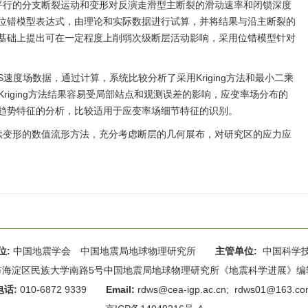
平行的分支断裂运动和变形对反演走滑型主断裂的滑动速率和闭锁深度
位错模型表达式，由理论和实际数据进行试算，并将结果与沿主断裂的
基础上提出可在一定程度上削弱次级断层活动影响，采用位错模型针对
速度场数据，通过计算，系统比较分析了采用Kriging方法和最小二乘
riging方法结果容易受局部站点和观测误差的影响，应变率场分布的
趋势特征的分析，比较适用于应变率场细节特征的识别。
续变形的数值流形方法，充分考虑断层的几何展布，对研究区的应力应
位:
中国地震学会 中国地震局地球物理研究所
主管单位:
中国科学
海淀区民族大学南路5号中国地震局地球物理研究所《地震科学进展》编辑部 
电话:
010-6872 9339
Email:
rdws@cea-igp.ac.cn
;
rdws01@163.co