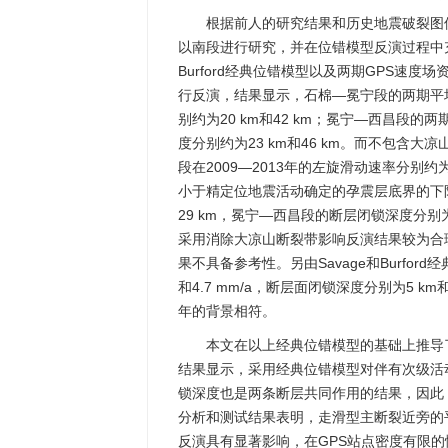
根据前人的研究结果和历史地震破裂图
以南段进行研究，并在位错模型反演过程中充
Burford经典位错模型以及两期GPS速
行反演，结果显示，石棉—冕宁段的两期平均左旋
别约为20 km和42 km；冕宁—西昌段的两期
度分别约为23 km和46 km。而不包含
段在2009—2013年的左旋滑动速率分别约为7.3
小于精定位地震活动确定的孕震层底界的下限
29 km，冕宁—西昌段的断层闭锁深度分别为2
采用消除大凉山断裂带影响反演结果较为合理
果不具备参考性。另由Savage和Burfor
和4.7 mm/a，断层面闭锁深度分别为5 km和
年的背景相符。
本文在以上经典位错模型的基础上推导
结果显示，采用经典位错模型对伴有次级活
锁深度也是两条断层共同作用的结果，因此
分析和测试结果表明，走滑型主断裂近旁的
反演具有显著影响，在GPS站点密度有限