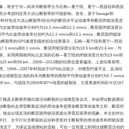
像，将安宁河—则木河断裂带分为石棉—冕宁段、冕宁—西昌段和西昌
分考虑到近旁大凉山断裂带的可能影响。首先，基于Savage和
度场资料对包含大凉山断裂带/段在内的断层水平运动速率和断层闭锁深度进
滑动速率分别约为10.2 mm/a和12.2 mm/a，断层面闭锁深度分
平均左旋滑动速率分别约为11.2 mm/a和13.1 mm/a，断层面闭锁深
大凉山断裂带的GPS速度剖面的拟合结果显示，石棉—冕宁段和冕宁—西昌
 mm/a和8.1 mm/a，断层闭锁深度分别为18.5 km和23.6 km，均
。采用两期相同站点反演的石棉—冕宁段的闭锁深度分别为19 km和
3 km和38 km，2009—2013期的结果也显著偏深。上述结果表明，
。1999—2007年时段由于GPS站点较少，对模型约束不足，反演结
d经典位错模型反演的则木河断裂带的两期平均滑动速率分别约为5.7 mm/a
8 km，与该段为1850年
M
7½地震的破裂段，大震离逝时间距今仅167
了顾及主断裂旁侧次级活动断裂的位错模型表达式，并由理论数据测试
动断裂的走滑型断裂反演的滑动速率是两条断层滑动速率之和，断层闭
，就会出现反演的断层面闭锁深度超出孕震层底界的现象。本文的对比
平行、次平行分支断裂的运动和变形对主断裂带的滑动速率和闭锁深度
的情况下，为保证远场测站的贡献，可在一定程度上削弱次级断层活动的