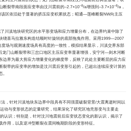
–8
–8
断裂带南段面应变率由汶川震前的–2.7×10
/a增强到–3.7×10
/a，
小，但该区依旧处于显著的挤压应变积累状态；昭通—莲峰断裂NW向主压
拟了川滇地块研究区的水平形变场和应力增量分布，在边界约束中除了
绕喜马拉雅东构造结顺时针旋转的底部拖曳作用。采用1999—2007
模拟的速度场与观测速度场具有高度的一致性，模拟结果显示，川滇交界东部
前后龙门山断裂带和三岔口地区主压应变率显著增强，安宁河—则木河断
东边界为最大剪应力增量变化的梯度带，反映了此处主要断层的应力应
断裂带的应变率的增加是汶川震后变形引起的，已超出连续应变计算的
态。
方法，针对川滇地块东边界中段具有不同强震破裂背景/大震离逝时间以
间运动与变形状态的定量研究，结果深化了研究区地壳形变与主要走
态的认识；特别是，针对汶川地震前后应变状态变化的新认识，揭示了
载作用，以及逆冲型断裂在震间晚期阶段的变形特征。