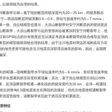
，以获得较为合理的结果。
断裂带石棉—冕宁段的断层闭锁深度约为20～25 km，闭锁系数在
冕宁—西昌段断层闭锁系数0.6～0.8，滑动亏损速率约为5～7 mm/a；
果一致。负位错模型也显示，大凉山断裂带对安宁河断层的闭锁深度反
山断裂带，大凉山断裂带引起的变形则会被累加到安宁河断裂带上，使
目前GPS站点的分布密度还无法满足考虑多条断裂带的联合模型反演的
断层的模型能获得较合理的结果。由于汶川地震对周边区域构造应力应
S观测到的地壳变形可能包含汶川地震后深部滞后效应的影响，因此，这期两
偏深。
向的昭通—莲峰断裂带水平缩短速率约为5～6 mm/a，剪切变形速率较
裂带存在显著的挤压应变积累现象；其次，基于负位错模型分别以1999
场为约束，反演该断裂带昭通—彝良段的闭锁深度约为16 km，会泽—昭通段
月3日发生的鲁甸6.5级地震发生在两段的连接处，但此次地震使昭通断裂带
带强震危险性，该断裂带依旧处于挤压应变积累状态。
变形特征