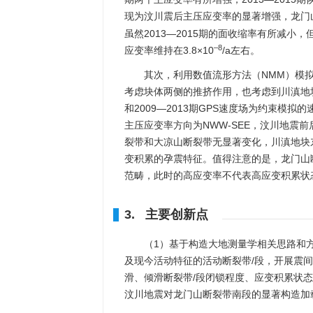
现为汶川震后主压应变率的显著增强，龙门山
虽然2013—2015期的面收缩率有所减
–8
应变率维持在3.8×10
/a左右。
其次，利用数值流形方法（NMM）模
考虑块体两侧的推挤作用，也考虑到川滇地块
和2009—2013期GPS速度场为约束
主压应变率方向为NWW-SEE，汶川地震
裂带和大凉山断裂带无显著变化，川滇地块
变积累的孕震特征。值得注意的是，龙门山
范畴，此时的高应变率不代表高应变积累状
3. 主要创新点
（1）基于构造大地测量学相关思路和
及现今活动特征的活动断裂带/段，开展震
滑、倾滑断裂带/段闭锁程度、应变积累状
汶川地震对龙门山断裂带南段的显著构造加