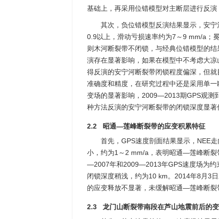
基础上，再采用位错模型对主断层进行反演
其次，负位错模型反演结果显示，安宁河
0.9以上，滑动亏损速率约为7～9 mm/a；
则木河断裂带不闭锁，与经典位错模型的结
演存在显著影响，如果在模型中不考虑大凉
得反演的安宁河断裂带闭锁程度偏深，但就
准确度和精度，在研究过程中还是采用单一
变场的显著影响，2009—2013期GP
种方法反演的安宁河断裂带的闭锁深度显著
2.2 昭通—莲峰断裂带的应变积累特征
首先，GPS速度剖面结果显示，NEE走
小，约为1～2 mm/a，表明昭通—莲峰断
—2007年和2009—2013年GPS速度
闭锁深度稍浅，约为10 km。2014年8
的应变释放不显著，未缓解昭通—莲峰断裂
2.3 龙门山断裂带南段在芦山地震前后的