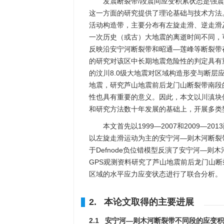
发震断裂带/段震间应变积累状态是强
这一方面的研究提供了理论基础与技术方法
活动构造带，主要分布有左旋走滑、逆走滑
一次历史（或古）大地震的离逝时间不同，
反映沿安宁河断裂带和昭通—莲峰等断裂带
的研究对该区中长期地震危险性的判定具有
的汶川8.0级大地震对区域构造形变与断层
地震，研究芦山地震前后龙门山断裂带南段
性也具有重要的意义。因此，本文以川滇块
和研究方法数十年发展的基础上，开展多类
本文首先以1999—2007和2009—20
以左旋走滑运动为主的安宁河—则木河断裂
于Defnode负位错模型反演了安宁河—
GPS观测资料研究了芦山地震前后龙门山
区域的水平应力应变状态进行了联合分析。
2. 本论文取得的主要进展
2.1 安宁河—则木河断裂带不同段的应变