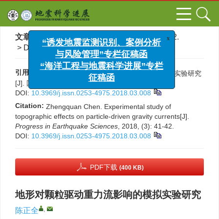
x
“诱发地震监测识别、案例分析
文章导航
>
国际地震动态
>
2018
>
(3)
: 41-42.
与风险管理”专栏征稿函
> DOI:
10.3969/j.issn.0253-4975.2018.03.008
“海洋工程与地震科学进展”专栏
征稿函
引用本文:
陈正全. 地形对颗粒驱动重力流影响的模拟实验研究
[J]. 国际地震动态, 2018, (3): 41-42.
DOI:
10.3969/j.issn.0253-4975.2018.03.008
Citation:
Zhengquan Chen. Experimental study of
topographic effects on particle-driven gravity currents[J].
Progress in Earthquake Sciences
, 2018, (3): 41-42.
DOI:
10.3969/j.issn.0253-4975.2018.03.008
PDF下载
(400 KB)
地形对颗粒驱动重力流影响的模拟实验研究
,
陈正全