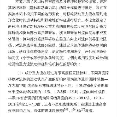
本文介绍了火山碎屑密度流及其物理模拟实验研究，并对
其物理本质（颗粒驱动重力流）的箱子模型进行推导。通过在
实验水箱中模拟不同的地形变化，对颗粒驱动重力流在遇到地
形变化时的运动特征和颗粒堆积特征进行研究。本论文设定了
两种地形障碍对颗粒驱动重力流的影响模式：横亘的限定高度
障碍物和侧向部分遮挡障碍物。横亘障碍物对流体底界形成整
体阻挡；侧向部分遮挡障碍物在垂直方向上对流体侧界形成阻
挡，对流体底界形成部分阻挡。通过记录流体遇到障碍物时的
现象，获取流体前锋速度，测定颗粒堆积密度，评估横亘障碍
物高度（小于或等于流体前锋高度），侧向遮挡程度对成分/颗
粒驱动重力流流动特征和堆积特征的影响为：
（1）成分重力流在通过有限高度横亘阻挡时，不同高度障
碍物对流体的运动状态产生的影响体现为流体重新回到“惯性—
浮力相”的距离长短和前锋减速特征不同。当障碍物高度分别相
当于流体前锋高度的～1/3、～2/3和～1/1时，流体重回“惯性
—浮力相”所需的距离为障碍物高度的35.1～38.6倍、12.0～
18.1倍和2.1～4.3倍，三者不呈现线性关系；在通过上述高度
5/6
3/4
2/3
横亘阻挡之后，流体前锋速度按照
t
，
t
和
t
衰减。