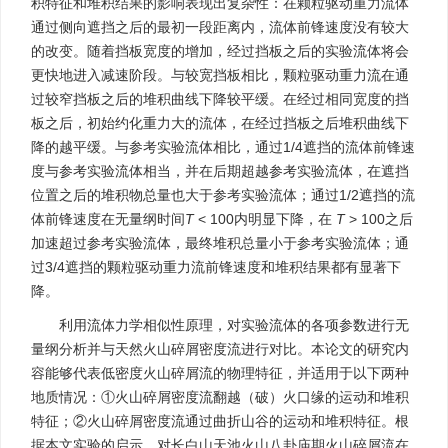
积特征和堆积结果的影响表现出复杂性：在颗粒驱动重力流体
通过侧向遮挡之后的最初一段距离内，流体前锋速度没有较大
的改变。随着挡板宽度的增加，经过挡板之后的实验流体将会
更快地进入减速阶段。与较宽挡板相比，颗粒驱动重力流在通
过较窄挡板之后的堆积曲线下降较平缓。在经过相同宽度的挡
板之后，初始约化重力大的流体，在经过挡板之后堆积曲线下
降的越平缓。与参考实验流体相比，通过1/4遮挡的流体前锋速
度与参考实验流体相当，并在后期超越参考实验流体，在遮挡
位置之后的堆积物总量也大于参考实验流体；通过1/2遮挡的流
体前锋速度在无量纲时间
T
< 100内明显下降，在
T
> 100之后
加速超过参考实验流体，最终堆积总量小于参考实验流体；通
过3/4遮挡的颗粒驱动重力流前锋速度和堆积结果都有显著下
降。
利用流体力学相似性原理，对实验流体的各项参数进行无
量纲分析并与天然火山碎屑密度流进行对比。本论文的研究内
容能够代表低密度火山碎屑流的物理特征，并适用于以下两种
地质情况：①火山碎屑密度流翻越（破）火口缘的运动和堆积
特征；②火山碎屑密度流通过曲折山谷的运动和堆积特征。根
据本文实验的启示，对长白山天池火山八卦庙期火山碎屑流在