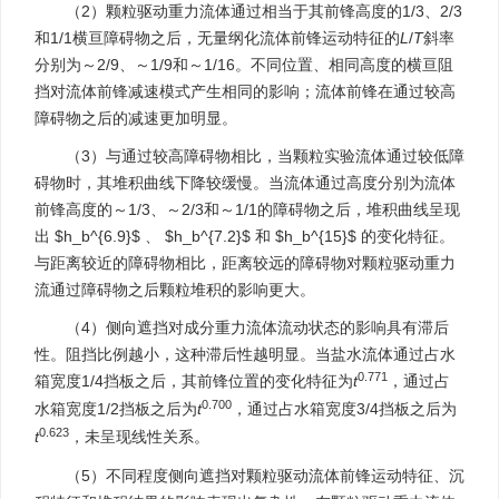
（2）颗粒驱动重力流体通过相当于其前锋高度的1/3、2/3
和1/1横亘障碍物之后，无量纲化流体前锋运动特征的
L
/
T
斜率
分别为～2/9、～1/9和～1/16。不同位置、相同高度的横亘阻
挡对流体前锋减速模式产生相同的影响；流体前锋在通过较高
障碍物之后的减速更加明显。
（3）与通过较高障碍物相比，当颗粒实验流体通过较低障
碍物时，其堆积曲线下降较缓慢。当流体通过高度分别为流体
前锋高度的～1/3、～2/3和～1/1的障碍物之后，堆积曲线呈现
出
$h_b^{6.9}$
、
$h_b^{7.2}$
和
$h_b^{15}$
的变化特征。
与距离较近的障碍物相比，距离较远的障碍物对颗粒驱动重力
流通过障碍物之后颗粒堆积的影响更大。
（4）侧向遮挡对成分重力流体流动状态的影响具有滞后
性。阻挡比例越小，这种滞后性越明显。当盐水流体通过占水
0.771
箱宽度1/4挡板之后，其前锋位置的变化特征为
t
，通过占
0.700
水箱宽度1/2挡板之后为
t
，通过占水箱宽度3/4挡板之后为
0.623
t
，未呈现线性关系。
（5）不同程度侧向遮挡对颗粒驱动流体前锋运动特征、沉