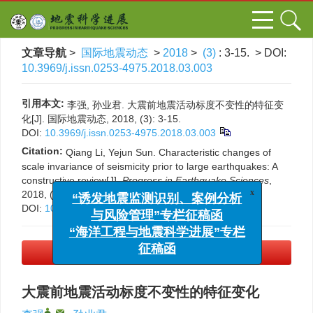
文章导航
>
国际地震动态
>
2018
>
(3)
: 3-15.
> DOI:
10.3969/j.issn.0253-4975.2018.03.003
引用本文:
李强, 孙业君. 大震前地震活动标度不变性的特征变
化[J]. 国际地震动态, 2018, (3): 3-15.
DOI:
10.3969/j.issn.0253-4975.2018.03.003
Citation:
Qiang Li, Yejun Sun. Characteristic changes of
scale invariance of seismicity prior to large earthquakes: A
constructive review[J].
Progress in Earthquake Sciences
,
x
“诱发地震监测识别、案例分析
2018, (3): 3-15.
DOI:
10.3969/j.issn.0253-4975.2018.03.003
与风险管理”专栏征稿函
“海洋工程与地震科学进展”专栏
征稿函
PDF下载
(934 KB)
大震前地震活动标度不变性的特征变化
,