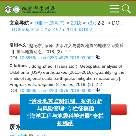
文章导航
>
国际地震动态
>
2018
>
(3)
: 2-2.
> DOI:
10.3969/j.issn.0253-4975.2018.03.002
引用本文:
赵纪东, 编译. 废水注入与诱发地震的地理空间关系
[J]. 国际地震动态, 2018, (3): 2-2.
DOI:
10.3969/j.issn.0253-4975.2018.03.002
Citation:
Jidong Zhao, (Translator). Geospatial analysis of
Oklahoma (USA) earthquakes (2011–2016): Quantifying the
limits of regional-scale earthquake mitigation measures[J].
Progress in Earthquake Sciences
, 2018, (3): 2-2.
DOI:
10.3969/j.issn.0253-4975.2018.03.002
x
“诱发地震监测识别、案例分析
PDF下载
与风险管理”专栏征稿函
(228 KB)
“海洋工程与地震科学进展”专栏
征稿函
废水注入与诱发地震的地理空间关系
,