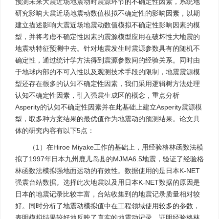
预测未来大震近场地震动时震源环节的不确定性因素，系统地
研究影响大震近场地震动数值模拟不确定性的影响因素，以期
建立描述影响大震近场地震动数值模拟不确定性影响因素的模
型，并将考虑不确定性因素的震源模型应用在破坏性大地震的
地震动特征预测中去。针对地震发生时震源参数具有的随机不
确定性，通过统计学方法得到震源参数间的经验关系。同时由
于地球内部的不可入性以及观测技术手段的限制，地震震源模
型还存在很多的认知不确定性因素，我们采用逻辑树方法处理
认知不确定性因素，引入强震生成区的概念，重点分析
Asperity的认知不确定性因素并在此基础上建立Asperity震源模
型，取多种方案结果的最优值作为地震动的预测结果。论文具
体的研究内容有以下5点：
（1）在Hiroe Miyake工作的基础上，用经验格林函数法模
拟了1997年日本九州鹿儿岛县的MJMA6.5地震，验证了经验格
林函数法模拟强地面运动的有效性。数据使用的是日本K-NET
强震台站数据。选择此次地震以及用日本K-NET数据的原因是
日本的地震记录比较丰富，台站收集到的地震记录质量相对较
好。同时分析了地震动模拟值中在工程领域使用较多的参数，
表明模拟结果较好地反映了真实的地震动记录。证明经验格林