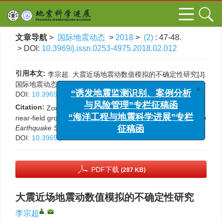
文章导航
>
国际地震动态
>
2018
>
(2)
: 47-48.
> DOI:
10.3969/j.issn.0253-4975.2018.02.012
引用本文:
李宗超. 大震近场地震动数值模拟的不确定性研究[J].
x
“诱发地震监测识别、案例分析
国际地震动态, 2018, (2): 47-48.
DOI:
10.3969/j.issn.0253-4975.2018.02.012
与风险管理”专栏征稿函
“海洋工程与地震科学进展”专栏
Citation:
Zongchao Li. The uncertainty factors research of
near-field ground motion numerical simulation[J].
Progress in
征稿函
Earthquake Sciences
, 2018, (2): 47-48.
DOI:
10.3969/j.issn.0253-4975.2018.02.012
PDF下载
(287 KB)
大震近场地震动数值模拟的不确定性研究
,
李宗超