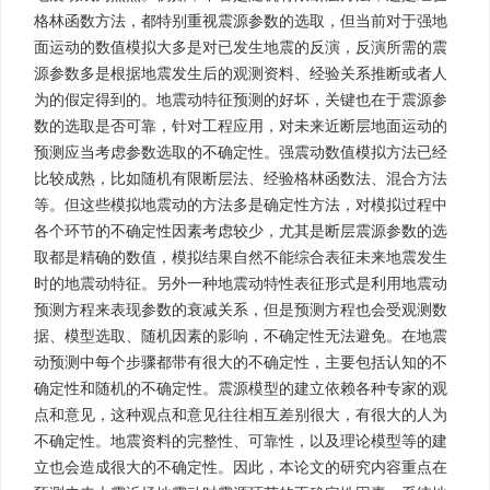
格林函数方法，都特别重视震源参数的选取，但当前对于强地
面运动的数值模拟大多是对已发生地震的反演，反演所需的震
源参数多是根据地震发生后的观测资料、经验关系推断或者人
为的假定得到的。地震动特征预测的好坏，关键也在于震源参
数的选取是否可靠，针对工程应用，对未来近断层地面运动的
预测应当考虑参数选取的不确定性。强震动数值模拟方法已经
比较成熟，比如随机有限断层法、经验格林函数法、混合方法
等。但这些模拟地震动的方法多是确定性方法，对模拟过程中
各个环节的不确定性因素考虑较少，尤其是断层震源参数的选
取都是精确的数值，模拟结果自然不能综合表征未来地震发生
时的地震动特征。另外一种地震动特性表征形式是利用地震动
预测方程来表现参数的衰减关系，但是预测方程也会受观测数
据、模型选取、随机因素的影响，不确定性无法避免。在地震
动预测中每个步骤都带有很大的不确定性，主要包括认知的不
确定性和随机的不确定性。震源模型的建立依赖各种专家的观
点和意见，这种观点和意见往往相互差别很大，有很大的人为
不确定性。地震资料的完整性、可靠性，以及理论模型等的建
立也会造成很大的不确定性。因此，本论文的研究内容重点在