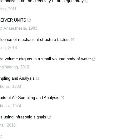
d analysis on the directivity of an airgun array
ing
,
2011
EIVER UNITS
 of Anaesthesia
,
1983
fluence of mechanical structure factors
ing
,
2014
rge volume airguns in a small volume body of water
ngineering
,
2010
mpling and Analysis
tional
,
1988
ods of Air Sampling and Analysis
tional
,
1974
s using infrasonic signals
nal
,
2018