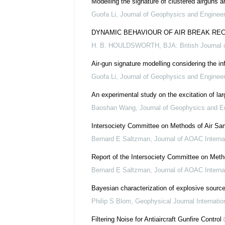
Modelling the signature of clustered airguns an
Guofa Li
,
Journal of Geophysics and Engineer
DYNAMIC BEHAVIOUR OF AIR BREAK REC
H. B. HOULDSWORTH
,
BJA: British Journal
Air-gun signature modelling considering the in
Guofa Li
,
Journal of Geophysics and Engineer
An experimental study on the excitation of la
Baoshan Wang
,
Journal of Geophysics and E
Intersociety Committee on Methods of Air Sa
Bernard E Saltzman
,
Journal of AOAC Interna
Report of the Intersociety Committee on Meth
Bernard E Saltzman
,
Journal of AOAC Interna
Bayesian characterization of explosive source
Philip S Blom
,
Geophysical Journal Internatio
Filtering Noise for Antiaircraft Gunfire Control