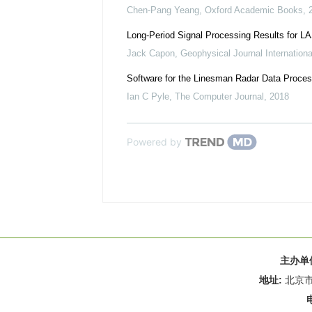
Chen-Pang Yeang
,
Oxford Academic Books
,
Long-Period Signal Processing Results for
Jack Capon
,
Geophysical Journal Internationa
Software for the Linesman Radar Data Proce
Ian C Pyle
,
The Computer Journal
,
2018
Powered by
主办单
地址:
北京市