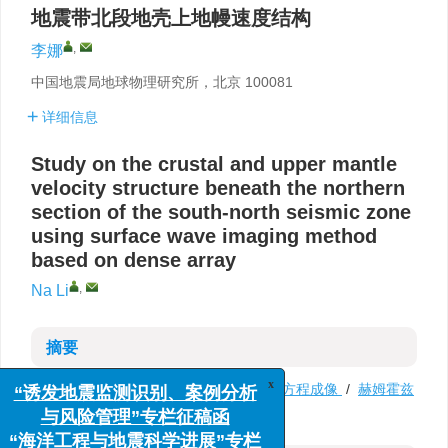
地震带北段地壳上地幔速度结构
,
李娜
中国地震局地球物理研究所，北京 100081
详细信息
Study on the crustal and upper mantle
velocity structure beneath the northern
section of the south-north seismic zone
using surface wave imaging method
based on dense array
,
Na Li
摘要
关键词:
南北地震带
/
背景噪声
/
程函方程成像
/
赫姆霍兹
x
“诱发地震监测识别、案例分析
成像
/
云计算
/
振幅比
与风险管理”专栏征稿函