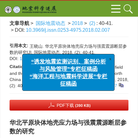
文章导航
>
国际地震动态
>
2018
>
(2)
: 40-41.
> DOI:
10.3969/j.issn.0253-4975.2018.02.007
引用本文:
王晓山. 华北平原块体地壳应力场与强震震源断层参
数的研究[J]. 国际地震动态, 2018, (2): 40-41.
x
DOI:
10.3969/j.issn.0253-4975.2018.02.007
“诱发地震监测识别、案例分析
Citation:
与风险管理”专栏征稿函
Xiaoshan Wang. Study on the crustal stress field
and the focal fault parameter of large earthquake of North
“海洋工程与地震科学进展”专栏
China Plain block[J].
Progress in Earthquake Sciences
, 2018,
征稿函
(2): 40-41.
DOI:
10.3969/j.issn.0253-4975.2018.02.007
PDF下载
(390 KB)
华北平原块体地壳应力场与强震震源断层参
数的研究