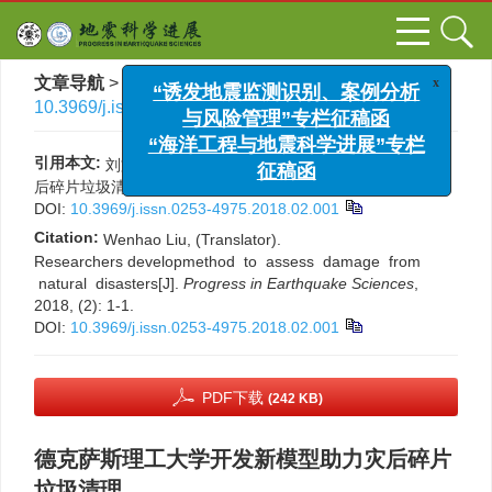
x
“诱发地震监测识别、案例分析
文章导航
>
国际地震动态
>
2018
>
(2)
: 1-1.
> DOI:
与风险管理”专栏征稿函
10.3969/j.issn.0253-4975.2018.02.001
“海洋工程与地震科学进展”专栏
征稿函
引用本文:
刘文浩, 编译. 德克萨斯理工大学开发新模型助力灾
后碎片垃圾清理[J]. 国际地震动态, 2018, (2): 1-1.
DOI:
10.3969/j.issn.0253-4975.2018.02.001
Citation:
Wenhao Liu, (Translator).
Researchers developmethod to assess damage from
natural disasters[J].
Progress in Earthquake Sciences
,
2018, (2): 1-1.
DOI:
10.3969/j.issn.0253-4975.2018.02.001
PDF下载
(242 KB)
德克萨斯理工大学开发新模型助力灾后碎片
垃圾清理