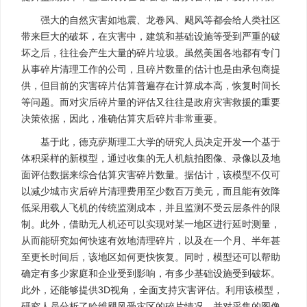
强大的自然灾害如地震、龙卷风、飓风等都会给人类社区
带来巨大的破坏，在灾害中，建筑和基础设施等受到严重的破
坏之后，往往会产生大量的碎片垃圾。虽然美国各地都有专门
从事碎片清理工作的公司，且碎片数量的估计也是由承包商提
供，但目前的灾害碎片估算普遍存在计算成本高，恢复时间长
等问题。而对灾后碎片量的评估又往往是政府灾害救援的重要
决策依据，因此，准确估算灾后碎片非常重要。
基于此，德克萨斯理工大学的研究人员决定开发一个基于
体积采样的新模型，通过收集的无人机航拍图像、录像以及地
面评估数据来综合估算灾害碎片数量。据估计，该模型不仅可
以减少城市灾后碎片清理费用至少数百万美元，而且能有效降
低采用载人飞机的传统监测成本，并且监测不受云层条件的限
制。此外，借助无人机还可以实现对某一地区进行延时测量，
从而能研究如何快速有效地清理碎片，以及在一个月、半年甚
至更长时间后，该地区如何更快恢复。同时，模型还可以帮助
确定有多少家庭和企业受到影响，有多少基础设施受到破坏。
此外，还能够提供3D视角，全面支持灾害评估。利用该模型，
研究人员分析了哈维飓风受灾区的碎片情况，并对采集的图像