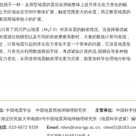
果也很不一样：走滑型地震的震后余滑能整体上提升库仑应力变化的幅
上升区域会在空间中整体扩展，触发范围更大的余震；而正断层地震的
断层两端有较小的扩展。
法计算了四川芦山地震（
M
7.0）对其余震的触发情况。当选择最优破
S
的震源位错模型以及不同的有效摩擦系数时，大量的数值计算均发现，
之，计算地震引起的库仑应力变化不是一个简单的问题，它涉及地震发
等。只有充分利用数值模拟手段，考虑诸如介质的流-固耦合等多种物
应力变化，从而使得地震触发理论更为完善，能更加科学合理地分析地
位:
中国地震学会 中国地震局地球物理研究所
主管单位:
中国科学
海淀区民族大学南路5号中国地震局地球物理研究所《地震科学进展》编辑部 
电话:
010-6872 9339
Email:
rdws@cea-igp.ac.cn
;
rdws01@163.co
京ICP备14049216号-4