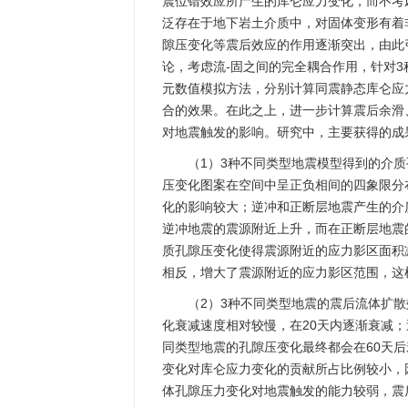
震位错效应所产生的库仑应力变化，而不考
泛存在于地下岩土介质中，对固体变形有着
隙压变化等震后效应的作用逐渐突出，由此
论，考虑流-固之间的完全耦合作用，针对
元数值模拟方法，分别计算同震静态库仑应
合的效果。在此之上，进一步计算震后余滑
对地震触发的影响。研究中，主要获得的成
（1）3种不同类型地震模型得到的介
压变化图案在空间中呈正负相间的四象限分
化的影响较大；逆冲和正断层地震产生的介
逆冲地震的震源附近上升，而在正断层地震
质孔隙压变化使得震源附近的应力影区面积
相反，增大了震源附近的应力影区范围，这
（2）3种不同类型地震的震后流体扩
化衰减速度相对较慢，在20天内逐渐衰减；
同类型地震的孔隙压变化最终都会在60天
变化对库仑应力变化的贡献所占比例较小，
体孔隙压力变化对地震触发的能力较弱，震