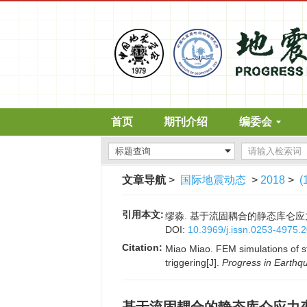
首页
期刊介绍
编委会
文章导航
>
国际地震动态
>
2018
>
(
引用本文:
缪淼. 基于流固耦合的静态库仑应力变化
DOI:
10.3969/j.issn.0253-4975.
Citation:
Miao Miao. FEM simulations of s
triggering[J].
Progress in Earthq