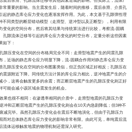
虑震后余滑、孔隙流体迁移等其他因素造成的影响。但实际上，流体广
非常重要的影响。当主震发生后，随着时间的推移，震后余滑、介质孔
引起的静态库仑应力变化也逐渐发挥作用。为此，本文基于孔隙弹性理
3种不同类型的断层错动模型（走滑型、逆冲型以及正断型），利用有限
力变化的空间分布，然后将其结果与传统算法进行比较，考察流-固耦
、孔隙流体迁移等引起的库仑应力变化的时空分布，定量分析这些因素
果如下：
质孔隙压变化在空间的分布格局完全不同：走滑型地震产生的同震孔隙
布，近场的静态库仑应力明显下降，流-固耦合作用对静态库仑应力变
质孔隙压变化在空间的分布图案类似，但正负区域正好相反；孔隙压在
的震源附近下降。同传统方法计算的库仑应力相比，逆冲地震产生的介
减小，这将会触发更多的余震；而正断层地震产生的孔隙压变化则正好
样可能会减小该区域余震发生的机会。
散效果也很不相同：在渗透率相同的介质中，走滑型地震的孔隙压力变
逆冲和正断层地震产生的孔隙压变化则会在10天内急剧降低；但3种不
后衰减完毕。虽然孔隙压力变化会在震后不断地演化，但由于孔隙压力
因而对总体静态库仑应力变化的影响非常有限。由此可见，单纯震后流
后流体运移触发地震的物理机制还需深入研究。