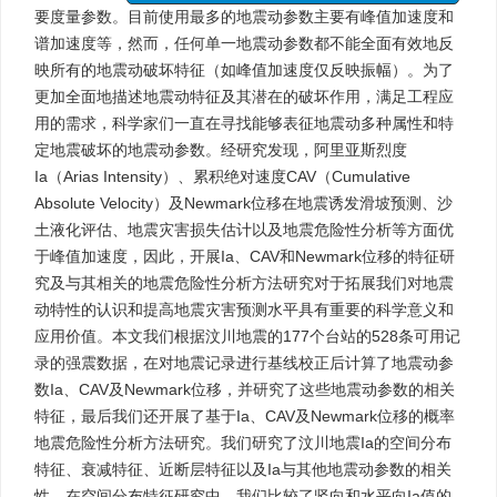
要度量参数。目前使用最多的地震动参数主要有峰值加速度和
谱加速度等，然而，任何单一地震动参数都不能全面有效地反
映所有的地震动破坏特征（如峰值加速度仅反映振幅）。为了
更加全面地描述地震动特征及其潜在的破坏作用，满足工程应
用的需求，科学家们一直在寻找能够表征地震动多种属性和特
定地震破坏的地震动参数。经研究发现，阿里亚斯烈度
Ia（Arias Intensity）、累积绝对速度CAV（Cumulative
Absolute Velocity）及Newmark位移在地震诱发滑坡预测、沙
土液化评估、地震灾害损失估计以及地震危险性分析等方面优
于峰值加速度，因此，开展Ia、CAV和Newmark位移的特征研
究及与其相关的地震危险性分析方法研究对于拓展我们对地震
动特性的认识和提高地震灾害预测水平具有重要的科学意义和
应用价值。本文我们根据汶川地震的177个台站的528条可用记
录的强震数据，在对地震记录进行基线校正后计算了地震动参
数Ia、CAV及Newmark位移，并研究了这些地震动参数的相关
特征，最后我们还开展了基于Ia、CAV及Newmark位移的概率
地震危险性分析方法研究。我们研究了汶川地震Ia的空间分布
特征、衰减特征、近断层特征以及Ia与其他地震动参数的相关
性。在空间分布特征研究中，我们比较了竖向和水平向Ia值的