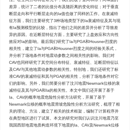
差异，统计了二者的比值分布及随距离的变化特征；对于垂直
断层走向和平行断层走向的Ia值也做了同样的工作。在衰减特
征方面，我们主要研究了3种场地类型下的Ia衰减特征及其与现
有Ia预测模型的比较，指出了他们之间的差异并分析了导致差
异的原因。在近断层特征方面，主要研究了上盘效应和方向性
效应对Ia的影响。最后我们研究了Ia与PGA和Housner烈度的
相关性，建立了Ia与PGA和Housner烈度之间的经验关系式，
并分析了场地条件对地震动参数之间相关性的影响。我们对
CAV也同样研究了其空间分布特征、衰减特征、近断层特征以
及CAV与其他地震动参数的相关性。特别地，我们还研究了标
准CAV的衰减特征和其与PGA的相关性，分析了场地条件对它
们的影响。另外，我们简要分析了汶川地震Newmark位移的衰
减特征及其与PGA和Ia的相关性。本文中我们还开展了基于
Ia、CAV的概率地震危险性分析方法研究，开展了基于
Newmark位移的概率地震滑坡危险性分析方法研究，梳理了相
关的理论、方法，建立了相关的技术框架，编制了计算程序并
在典型地区进行了试算。本文的研究对我们认识汶川地震乃至
我国西部地震地质构造环境下地震的Ia、CAV及Newmark位移