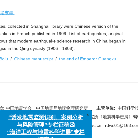
光绪末年
kes, collected in Shanghai library were Chinese version of the
quakes in French published in 1909. List of earthquakes, original
ows that modern earthquake science research in China began in
ngxu in the Qing dynasty (1906—1908).
Bolu
/
Chinese manuscript
/
the end of Emperor Guangxu
位:
中国地震学会 中国地震局地球物理研究所
主管单位:
中国科学
x
“诱发地震监测识别、案例分析
海淀区民族大学南路5号中国地震局地球物理研究所《地震科学进展》编辑部 
与风险管理”专栏征稿函
电话:
010-6872 9339
Email:
rdws@cea-igp.ac.cn
;
rdws01@163.co
“海洋工程与地震科学进展”专栏
征稿函
京ICP备14049216号-4