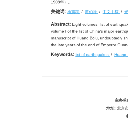
1908年）。
关键词:
地震稿
/
黄伯禄
/
中文手稿
/
Abstract:
Eight volumes, list of earthqua
volume I of the list of China's major earth
manuscript of Huang Bolu, undoubtedly sh
the late years of the end of Emperor Gua
Keywords:
list of earthquakes
/
Huang 
主办单
地址:
北京市