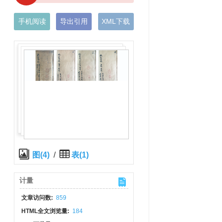
手机阅读
导出引用
XML下载
图(4)
/
表(1)
计量
文章访问数:
859
HTML全文浏览量:
184