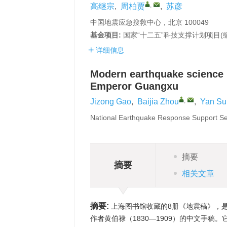
,
高继宗
,
周柏贾
,
苏彦
中国地震应急搜救中心，北京 100049
基金项目:
国家“十二五”科技支撑计划项目(编号
详细信息
Modern earthquake science r
Emperor Guangxu
,
Jizong Gao
,
Baijia Zhou
,
Yan Su
National Earthquake Response Support Ser
摘要
摘要
相关文章
摘要:
上海图书馆收藏的8册《地震稿》，是
作者黄伯禄（1830—1909）的中文手稿