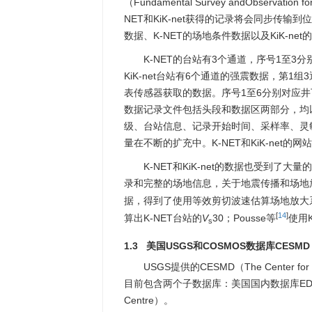
（Fundamental Survey andObservat
NET和KiK-net获得的记录将会同步传
数据、K-NET的场地条件数据以及KiK-n
K-NET的台站有3个通道，序号1至3
KiK-net台站有6个通道的强震数据，第
表传感器获取的数据。序号1至6分别对应井
数据记录文件包括头段和数据区两部分，均以
级、台站信息、记录开始时间、采样率、灵敏度
量在不断的扩充中。K-NET和KiK-net的网站地址为ht
K-NET和KiK-net的数据也受到了大
录和完整的场地信息，关于地震传播和场地放
据，得到了使用等效剪切波速估算场地放大系
[
14
]
算出K-NET台站的
V
30；Pousse等
使用
s
1.3 美国USGS和COSMOS数据库CESMD
USGS提供的CESMD（The Center fo
目前包含两个子数据库：美国国内数据库EDC（Engin
Centre）。