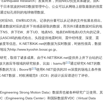
ion for Earthquake Research）发展而来，并由NIED负责具体建设。由K-
输到位于日本筑波的NIED数据管理中心。公众可以从网络上获取最新的强震
et的通过钻孔得到的地球物理数据。
分别对应NS、EW和UD方向。记录的分量可以从记录的文件拓展名得出。
1组3通道数据对应的是井下传感器获取的数据，而另外3通道数据对应的地
下NS、井下EW、井下UD、地表NS、地表EW和地表UD方向的记录。
ASCII码的格式给出。头段提供地震时间、震中经纬度、深度、震
等信息。K-NET和KiK-net的数据为实时数据，时效性很高，数据
tp://www.kyoshin.bosai.go.jp。
量的研究，取得了诸多成果。由于K-NET和KiK-net提供井上井下台站的记
[
12
]
大效应等领域的研究较多。比如：Isamu等
通过研究K-NET的数
[
13
]
数的方法；Boore等
使用K-NET提供的20 m深度的场地土条件推
K-NET数据，对欧洲规范8（EC8）的设计反应谱进行了评价。
r Engineering Strong Motion Data）数据库也被各种研究广泛使用。其
eering Data Center）和国际数据库VDC（Virtual Data