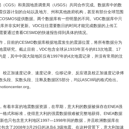
局（CGS）和美国地质调查局（USGS）共同合作完成。数据库中的数
强震仪器计划的台站以及地方、州和其他政府机构，甚至有部分全球范围
COSMOS提供数据。两个数据库有一些明显的不同。VDC数据库中只
数据库并非实时更新。VDC往往需要数日的时间才能完成数据的上传工
需要通过查看CESMD的快速报告得到具体的情况。
作，目前的CESMD数据库根据地震发生的震源位置，将所有数据分为
研究。截止目前，VDC包含全球从1933年至今的813次地震、17
注意的是，其中中国大陆地区仅有1997年的4次地震记录，并没有常用的汶
、校正加速度记录、速度记录、位移记录、反应谱及校正加速度记录傅
头段、实数头段、注释及数据区5部分，均以ASCII码的格式给出。
ioncenter.org。
，有着丰富的地震数据资源，在早期，意大利的数据被保存在ENEA强
一格式和标准，使得意大利的强震数据很难被完整地获得。ENEA数据
新也只包含意大利地区1997—1998年间的数据，并且欧洲数据库在
仅包含了2008年3月29日的冰岛6.3级地震。在这种背景下，意大利加速