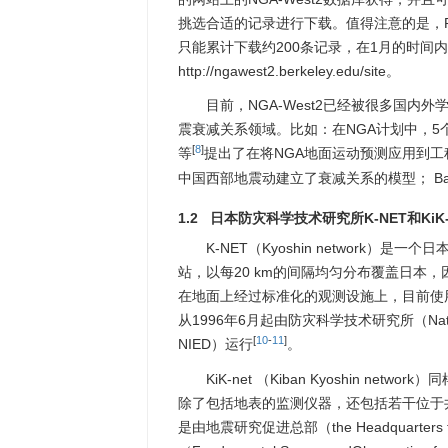
挑选合适的记录进行下载。值得注意的是，
只能累计下载约200条记录，在1月的时间
http://ngawest2.berkeley.edu/site。
目前，NGA-West2已经被很多国
震衰减关系领域。比如：在NGA计划中，5个
[
8
]
等
提出了在将NGA地面运动预测应用到
中国西部地震动建立了衰减关系的模型； Bal
1.2 日本防灾科学技术研究所K-NET和KiK-
K-NET（Kyoshin network
站，以每20 km的间隔均匀分布覆盖日本
在地面上经过标准化的观测设施上，目前使用K-NE
从1996年6月起由防灾科学技术研究所（National Resea
[
10
-
11
]
NIED）运行
。
KiK-net （Kiban Kyoshin n
除了包括地表的监测仪器，还包括若干位于井下的
是由地震研究促进总部（the Headquarters f