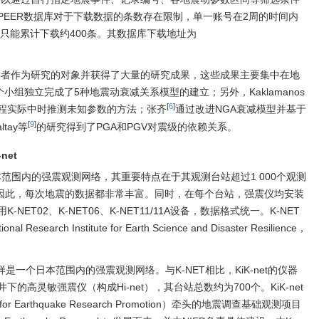
PEER数据库对于下载数据的条数存在限制，单一账号在2周的时间内
内只能累计下载约400条。其数据库下载地址为
内外学者作为研究的对象并获得了大量的研究成果，这些成果主要集中在地
小组独立完成了5种地震动衰减关系模型的建立；另外，Kaklamanos
[
6
]
工程实际中时推测未知参数的方法；张齐
通过改进NGA衰减模型并基于
[
9
]
tay等
的研究得到了PGA和PGV对震级的依赖关系。
net
）是一个日本范围内的强震观测网络，其重要特点在于其观测台站超过1 000个观测
，因此，每次地震的数据都非常丰富。同时，在每个台站，强震仪均安装
T02、K-NET06、K-NET11/11A设备，数据格式统一。K-NET
rch Institute for Earth Science and Disaster Resilience，
etwork）同样是一个日本范围内的强震观测网络。与K-NET相比，KiK-net的仪器
高灵敏强震仪（构成Hi-net），其台站总数约为700个。KiK-net
or Earthquake Research Promotion）牵头的地震调查基础观测项目