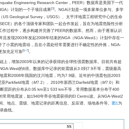
uake Engineering Research Center，PEER）数据库是美国下一代
[
3
]
tion，NGA）计划的一个子项目成果
。NGA计划是一项多家单位参与、多学
Geological Survey，USGS）、太平洋地震工程研究中心的生命
心（SECE）的各个顶级专家和团队一起合作发起，旨在为地震危险性分析
工作过程中，逐步构建并完善了PEER的数据库。然而，由于逐渐认识
现2003年发起2008年结束的NGA（NGA-West1）计划中存在一
估计了小震的地震动，且在小震处经常需要进行不确定性的外推，NGA-
[
5
-
7
]
据更加充足可靠
。
st的基础上，增加2003年以来的记录获得的全球性强震数据库。目前共有超
GA-West的6倍。数据库中记录的矩震级从3.0到7.9不等，震级最高
i地震和2008年我国的汶川地震，均为7.9级。近年的中强震包括2003
Parkfield地震（
M
7.2）、2010年新西兰Darfield地震（
M
7.0）和
。断层距的分布从0.05 km至1 533 km不等，常用数据基本分布于400
用地震波，如1940年帝谷地震获得的El Centro波。从NGA-West2
间、地点、震级、地震记录的距离信息、反应谱、场地条件等。
图1
为
记录曲线。