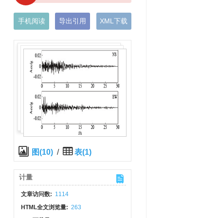
手机阅读
导出引用
XML下载
图(10)
/
表(1)
计量
文章访问数:
1114
HTML全文浏览量:
263