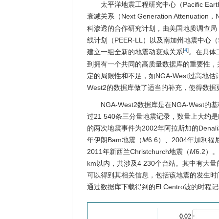
太平洋地震工程研究中心（Pacific Earthq
衰减关系（Next Generation Attenua
科渗透的合作研究计划，由美国地质调查局（US 
线计划（PEER-LL）以及南加州地震中
[
4
]
建立一组全新的地震动衰减关系
。在具体
到拥有一个共同的高质量数据库的重要性，并且发
定的局限性和不足，如NGA-West过高地
West2的数据库做了适当的补充，使得数
NGA-West2数据库是在NGA-We
过21 540条三分量地震记录，数量上大约是N
的两次地震事件为2002年阿拉斯加的Denal
年伊朗Bam地震（
M
6.6）、2004年加利福尼亚
2011年新西兰Christchurch地震（
M
6.2）
km以内，共涉及4 230个台站。其中有大量的常
可以得到其相关信息，包括该地震的发生时
通过数据库下载得到的El Centro波的时程