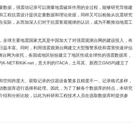
量数据，强震动记录可以测量地震破坏作用的全过程，能够研究导致建
和工程抗震设计提供定量数据和理论依据，同样又可以检验从抗震研究
合实际，从而加深人们对于抗震客观规律的认识，成为不断推动地震工
。
，全球主要地震国家尤其是中国加大了对强震观测台网的建设投入，布
日益丰富。同时，利用强震观测台网建立大型预警系统和震害快速评估
测台网为依托，各国或地区纷纷建立了地区性或全球性的强震数据库，
K-NET和KiK-net，意大利的ITACA，土耳其、新西兰GNS均建立了
和空间跨度大、获取记录的仪器设备繁多且精度不一、记录格式多样，
动数据库进行选择和处理。因此，为了了解各个数据库的特点，本研究
介绍和分析比较，以此为科研和工程技术人员在选取数据库时提供参