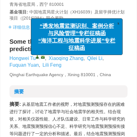
青海省地震局，西宁 810001
基金项目:
中国地震局星火计划（XH16039）及留学择优计划
项目（[2016]384）联合资助。
x
详细信息
“诱发地震监测识别、案例分析
与风险管理”专栏征稿函
Some thoughts on earthquake
“海洋工程与地震科学进展”专栏
prediction and forecast
征稿函
,
Hongwei Tu
,
Xiaoqing Zhang
,
Qilei Li
,
Fuquan Yuan
,
Lili Feng
Qinghai Earthquake Agency，Xining 810001，China
摘要
摘要:
从基层地震工作者的视野，对地震预测预报存在的困难
进行了探讨，讨论了地震学与社会地震学的相关性。结合现
状，对相关仪器性能、人才队伍建设、日常工作与科学研究的
关系、地震预测预报信心不足、科学研究与地震预测预报衔接
等问题进行了一定的分析和描述。最后，结合地震预测预报岗