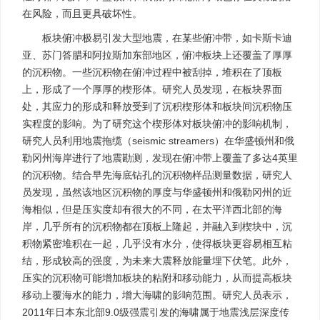
在风险，而且更具破坏性。
板块俯冲极易引发大型地震，在某些俯冲带，如卡斯卡迪
亚、苏门答腊和阿拉斯加东部地区，俯冲板块上还覆盖了厚厚
的沉积物。一些沉积物在俯冲过程中被刮掉，堆积在了顶板
上，形成了一个厚厚的楔形体。研究人员发现，在板块界面
处，其应力的形成和释放受到了沉积楔形体和板块间沉积物压
实程度的影响。为了研究这个楔形体对板块俯冲的影响机制，
研究人员利用地震拖缆（seismic streamers）在华盛顿州和俄
勒冈州海岸进行了地震勘测，发现在俯冲带上覆盖了多达4英里
的沉积物。结合早先海底钻孔的沉积物样品测量数据，研究人
员发现，虽然该地区沉积物的厚度与华盛顿州和俄勒冈州的近
海相似，但是压实度却有很大的不同，在太平洋西北部的海
岸，几乎所有的沉积物都在顶板上隆起，并融入到楔块中，沉
积物紧密堆积在一起，几乎没有水分，使得板块更容易相互粘
结，形成较高的强度，为未来大震释放能量埋下伏笔。此外，
压实的沉积物可能增加板块的粘附和移动能力，从而提高板块
移动上覆海水的能力，增大海啸的影响范围。研究人员表示，
2011年日本东北部9.0级强震引发的海啸属于地震浅层深度传