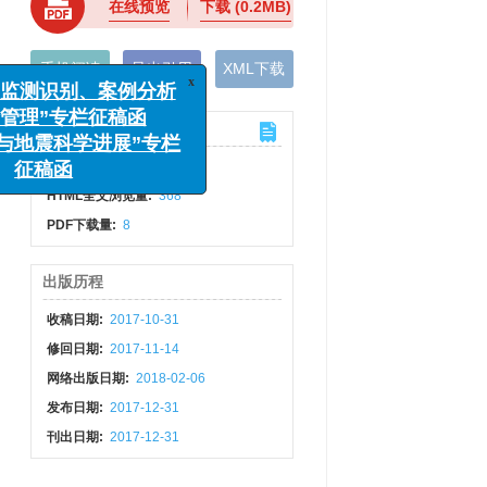
在线预览
下载
(0.2MB)
x
监测识别、案例分析
手机阅读
导出引用
XML下载
理”专栏征稿函
地震科学进展”专栏
计量
征稿函
文章访问数:
569
HTML全文浏览量:
368
PDF下载量:
8
出版历程
收稿日期:
2017-10-31
修回日期:
2017-11-14
网络出版日期:
2018-02-06
发布日期:
2017-12-31
刊出日期:
2017-12-31