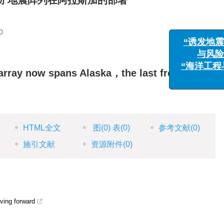
动 地震阵列在阿拉斯加的部署
“诱发地震
0
与风险管
“海洋工程与
array now spans Alaska，the last frontier
HTML全文
图
(0)
表
(0)
参考文献
(0)
施引文献
资源附件
(0)
ving forward