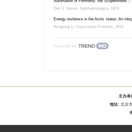
Automation of Perimetry: the Scoperimeter
Dirk V. Norren
,
Ophthalmologica
,
1976
Energy resilience in the Arctic states: An int
Rongrong Li
,
Geoscience Frontiers
,
2026
Powered by
主办单
地址:
北京市