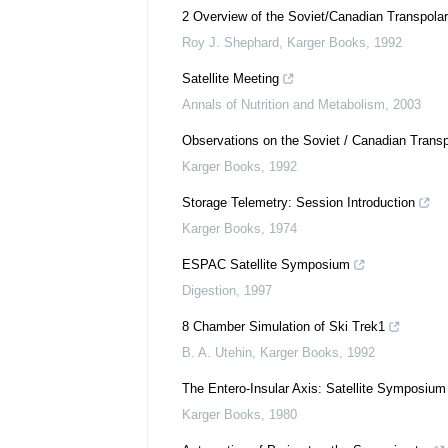
2 Overview of the Soviet/Canadian Transpolar
Roy J. Shephard
,
Karger Books
,
1992
Satellite Meeting
Annals of Nutrition and Metabolism
,
2003
Observations on the Soviet / Canadian Transp
Karger Books
,
1992
Storage Telemetry: Session Introduction
Karger Books
,
1974
ESPAC Satellite Symposium
Digestion
,
1997
8 Chamber Simulation of Ski Trek1
B. A. Utehin
,
Karger Books
,
1992
The Entero-Insular Axis: Satellite Symposium
Karger Books
,
1980