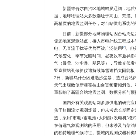
新疆维吾尔自治区地域幅员辽阔，地质
据，地球物理站大多数选址于高山、荒漠、
高精度的地震监测任务，对台站供电系统的
目前，新疆部分地球物理站因台站周边
偏远地区观测站点，接入市电外线工程成本
[
2
]
电、无直流干扰等优势而被广泛使用
。但
气候变化、季节光照时间、昼夜效率差异影响
气（暴雪、沙尘暴、飓风等），导致光伏发电
竖直摆钻孔倾斜仪遭持续降雪遮挡太阳能板，
2日，新疆乌什台因遭遇沙尘暴，造成台站内
天气出现致使新疆霍拉山台宽频带倾斜仪、
重影响了新疆台站地震监测、数据分析与预
国内外有关观测站网多源供电的研究应
焦于短期流动观测场景，但未考虑长期固定
造，采用“市电+蓄电池+太阳能+发电机”
在偏远气象观测站的应用，但未涉及与柴油
的独特地理气候特征。疆域内观测仪器种类