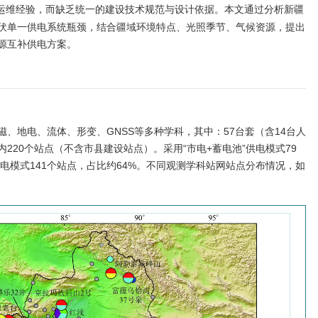
运维经验，而缺乏统一的建设技术规范与设计依据。本文通过分析新疆
伏单一供电系统瓶颈，结合疆域环境特点、光照季节、气候资源，提出
源互补供电方案。
、地电、流体、形变、GNSS等多种学科，其中：57台套（含14台人
220个站点（不含市县建设站点）。采用“市电+蓄电池”供电模式79
供电模式141个站点，占比约64%。不同观测学科站网站点分布情况，如