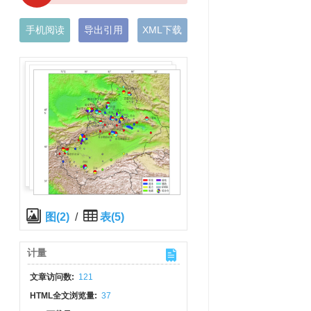
手机阅读
导出引用
XML下载
图(2)
/
表(5)
计量
文章访问数:
121
HTML全文浏览量:
37