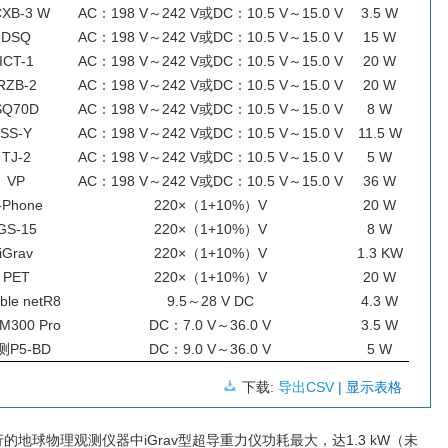
XB-3 W
AC：198 V～242 V或DC：10.5 V～15.0 V
3.5 W
DSQ
AC：198 V～242 V或DC：10.5 V～15.0 V
15 W
ICT-1
AC：198 V～242 V或DC：10.5 V～15.0 V
20 W
RZB-2
AC：198 V～242 V或DC：10.5 V～15.0 V
20 W
SQ70D
AC：198 V～242 V或DC：10.5 V～15.0 V
8 W
SS-Y
AC：198 V～242 V或DC：10.5 V～15.0 V
11.5 W
TJ-2
AC：198 V～242 V或DC：10.5 V～15.0 V
5 W
VP
AC：198 V～242 V或DC：10.5 V～15.0 V
36 W
-Phone
220×（1+10%）V
20 W
GS-15
220×（1+10%）V
8 W
iGrav
220×（1+10%）V
1.3 KW
PET
220×（1+10%）V
20 W
ble netR8
9.5～28 V DC
4.3 W
300 Pro
DC：7.0 V～36.0 V
3.5 W
测P5-BD
DC：9.0 V～36.0 V
5 W
下载:
导出CSV
| 显示表格
地球物理观测仪器中iGrav型超导重力仪功耗最大，达1.3 kW（未