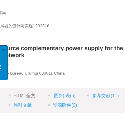
震局
展器的设计与实现”
202516
x
案例分析
稿函
ti-source complementary power supply for the
展”专栏
n network
inBo
quake Bureau Urumqi 830011 China
HTML全文
图
(2)
表
(5)
参考文献
(11)
施引文献
资源附件
(0)