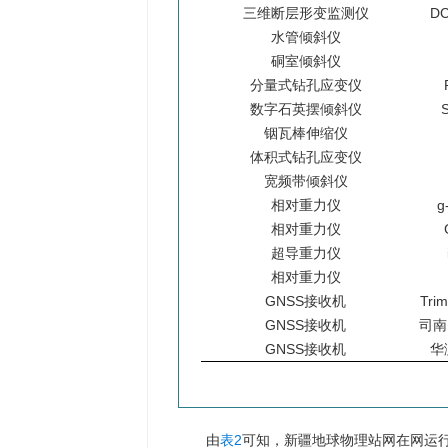
三维断层形变监测仪
DC
水管倾斜仪
硐室倾斜仪
分量式钻孔应变仪
数字石英摆倾斜仪
铟瓦棒伸缩仪
体积式钻孔应变仪
宽频带倾斜仪
相对重力仪
g
相对重力仪
超导重力仪
相对重力仪
GNSS接收机
Trim
GNSS接收机
司南M
GNSS接收机
华
由
表2
可知，新疆地球物理站网在网运行的