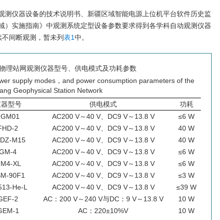
观测仪器设备的技术说明书、新疆区域智能电源上位机平台软件历史监
域）实施指南》中观测系统定型设备参数要求得到各学科自动观测仪器
续不间断观测，暂未列
表1
中。
物理站网观测仪器型号、供电模式及功耗参数
wer supply modes，and power consumption parameters of the
iang Geophysical Station Network
仪器型号
供电模式
功耗
FGM01
AC200 V～40 V、DC9 V～13.8 V
≤6 W
FHD-2
AC200 V～40 V、DC9 V～13.8 V
40 W
DZ-M15
AC200 V～40 V、DC9 V～13.8 V
40 W
GM-4
AC200 V～40 V、DC9 V～13.8 V
≤6 W
M4-XL
AC200 V～40 V、DC9 V～13.8 V
≤6 W
M-90F1
AC200 V～40 V、DC9 V～13.8 V
≤3 W
513-He-L
AC200 V～40 V、DC9 V～13.8 V
≤39 W
GEF-2
AC：200 V～240 V与DC：9 V～13.8 V
10 W
GEM-1
AC：220±10%V
10 W