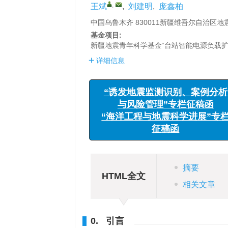
,
王斌
,
刘建明
,
庞鑫柏
中国乌鲁木齐 830011新疆维吾尔自治区地
基金项目:
新疆地震青年科学基金“台站智能电源负载扩
“诱发地震监测识别、
详细信息
与风险管理”专栏征
Feasibility analysis of mul
“海洋工程与地震科学进
Xinjiang geophysical statio
征稿函
,
Wang Bin
,
Liu JianMing
,
Pang X
Xinjiang Uygur Autonomous Region Earth
摘要
HTML全文
相关文章
0. 引言