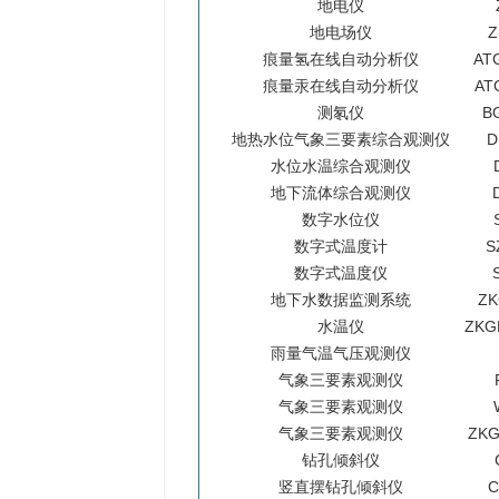
地电仪
地电场仪
Z
痕量氢在线自动分析仪
AT
痕量汞在线自动分析仪
AT
测氡仪
B
地热水位气象三要素综合观测仪
D
水位水温综合观测仪
地下流体综合观测仪
数字水位仪
数字式温度计
S
数字式温度仪
地下水数据监测系统
ZK
水温仪
ZKG
雨量气温气压观测仪
气象三要素观测仪
气象三要素观测仪
气象三要素观测仪
ZKG
钻孔倾斜仪
竖直摆钻孔倾斜仪
C