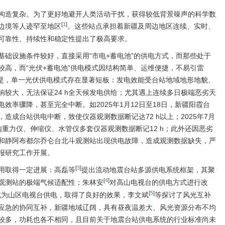
构造复杂。为了更好地避开人类活动干扰，获得较低背景噪声的科学数
[
1
]
边境等人迹罕至地区
。这些站点承担着新疆及周边地区连续、实时、
可靠性、持续性和稳定性提出了极高要求。
基础设施条件较好，直接采用“市电+蓄电池”的供电方式，而那些处于
较高，而“光伏+蓄电池”供电模式因结构简单、运维便捷，不易引雷
是，单一光伏供电模式存在显著短板：发电效能受台站地域地形地貌、
较大，无法保证24 h全天候发电供给；尤其遇上连续多日极端恶劣天
效率骤降，甚至完全中断。如2025年1月12日至18日，新疆阳霞台
造成台站供电中断，致使仪器观测数据断记达72 h以上；2025年7月
重力仪、伸缩仪、水管仪多套仪器观测数据断记12 h；此外还因恶劣
和静阿布都尔乔仑台北斗观测站出现供电故障，造成观测数据缺失，严
报研究工作开展。
[
3
]
用取得一定进展：高磊等
提出流动地震台站多源供电系统框架，其聚
[
4
]
观测站的极端气候适配性；朱林安
对高山电视台的供电方式进行改
[
5
]
模式为山区电视台供电，取得了良好的效果，李文斌
等探讨了风光互补
应急的协同互补，新疆地域辽阔，具有昼夜温差大、风光资源分布不均
较多，功耗也各不相同，且目前关于地震台站供电系统的行业标准尚未