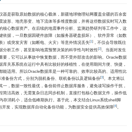
”专栏
仪器是获取原始数据的核心载体，新疆地球物理站网覆盖全疆的百余套
震波形、地壳形变、地下流体等多维度数据，并将这些数据实时写入数
的核心数据资产。在后续的地震事件分析、监测趋势研判等工作中，这
键依据，一旦数据因硬件故障（如服务器硬盘损坏）、软件异常（如数
[
1
]
表）或突发灾害（如断电、火灾）等意外情况丢失
，不仅会导致既往
[
2
]
据分析工作，甚至影响地震预警决策的科学性与时效性
。当面对发生
要，它可以从事故中恢复数据，而不受外部攻击的影响。Oracle数据
e数据库关系系统在运行中具有比较好的移植性，在使用期间方便、快捷，
能适用。所以Oracle数据库是一种可靠的、效率比较高的、适用性比
[
3
]
3种标准备份方式，分别为脱机备份、联机备份以及逻辑备份
。本文将以
其一，数据一致性最优，备份前停止数据库服务，避免读写操作干扰，
程简洁高效，无需复杂日志同步机制，直接打包核心数据文件，操作低
存消耗小，适合低峰期执行。基于此，本文结合Linux系统shell脚
[
4
]
研究与开发，实现数据库自动化备份功能，为数据安全提供高效保障
。