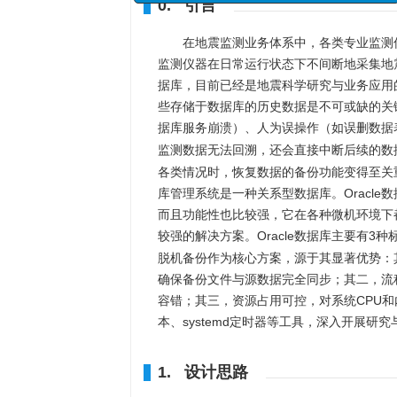
0. 引言
“海洋工程与地震科学进展
征稿函
在地震监测业务体系中，各类专业监测
监测仪器在日常运行状态下不间断地采集地
据库，目前已经是地震科学研究与业务应用
些存储于数据库的历史数据是不可或缺的关
据库服务崩溃）、人为误操作（如误删数据
监测数据无法回溯，还会直接中断后续的数
各类情况时，恢复数据的备份功能变得至关重
库管理系统是一种关系型数据库。Oracl
而且功能性也比较强，它在各种微机环境下都
较强的解决方案。Oracle数据库主要有
脱机备份作为核心方案，源于其显著优势：
确保备份文件与源数据完全同步；其二，流
容错；其三，资源占用可控，对系统CPU和内
本、systemd定时器等工具，深入开展
1. 设计思路