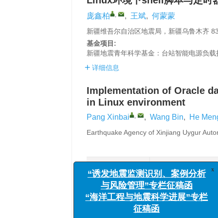
Linux环境下shell脚本与定
,
庞鑫柏
,
王斌
,
何蒙蒙
新疆维吾尔自治区地震局，新疆乌鲁木齐 830
基金项目:
新疆地震青年科学基金：台站智能电源负载
详细信息
Implementation of Oracle da
in Linux environment
,
Pang Xinbai
,
Wang Bin
,
He Men
Earthquake Agency of Xinjiang Uygur Aut
摘要
HTML全文
相关文章
“诱发地震监测识别、案例
与风险管理”专栏征稿