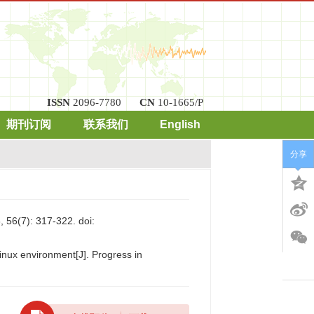
ISSN
2096-7780
CN
10-1665/P
期刊订阅
联系我们
English
分享
7): 317-322.
doi:
inux environment[J]. Progress in