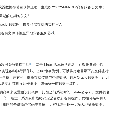
仪器数据存储目录并压缩，生成按“YYYY-MM-DD”命名的备份文件；
周期的过期备份文件；
Oracle 数据库，恢复仪器数据的实时写入；
[
7
]
成的备份文件传输至异地灾备服务器
。
[
8
]
文的数据备份编程工具
，基于 Linux 脚本语法规则，在数据备份中以
[
9
]
令来实现各种执行操作
。以tar命令为例，可以将指定目录下的文件进行
体积，并有利于提高数据传输与存储效率。针对Oracle数据库，shell
lus 工具执行数据库启停命令，确保备份前数据一致性。
定的命令来设置预设的条件，比如当前系统时间（date命令）、文件的名
t命令）等，经过一系列判断最终决定是否执行备份操作。而循环结构则可
让相同的备份操作代码重复执行，实现统一备份，极大地提高效率。