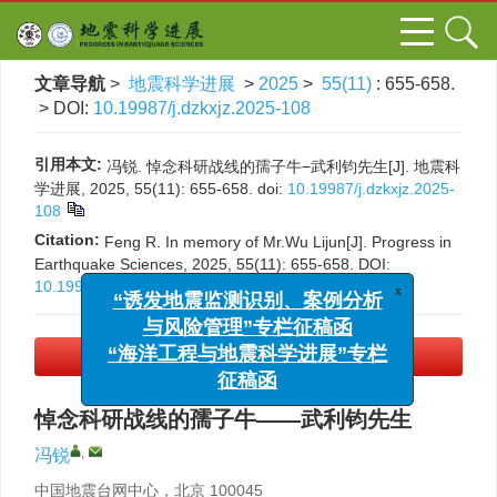
文章导航
>
地震科学进展
>
2025
>
55(11)
: 655-658.
> DOI:
10.19987/j.dzkxjz.2025-108
引用本文:
冯锐. 悼念科研战线的孺子牛−武利钧先生[J]. 地震科
学进展, 2025, 55(11): 655-658.
doi:
10.19987/j.dzkxjz.2025-
108
Citation:
Feng R. In memory of Mr.Wu Lijun[J]. Progress in
Earthquake Sciences, 2025, 55(11): 655-658.
DOI:
x
“诱发地震监测识别、案例分析
10.19987/j.dzkxjz.2025-108
与风险管理”专栏征稿函
“海洋工程与地震科学进展”专栏
PDF下载
(2064 KB)
征稿函
悼念科研战线的孺子牛——武利钧先生
,
冯锐
中国地震台网中心，北京 100045