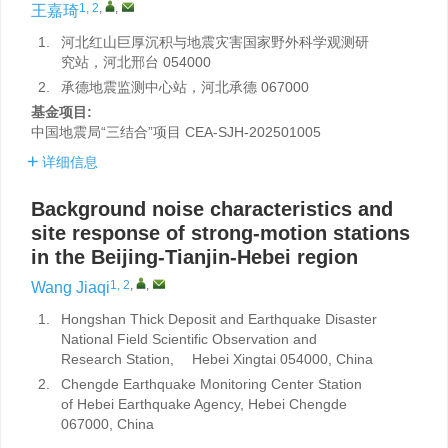
1, 2
,
,
王嘉琦
1.
河北红山巨厚沉积与地震灾害国家野外科学观测研
究站，河北邢台 054000
2.
承德地震监测中心站，河北承德 067000
基金项目:
中国地震局“三结合”项目
CEA-SJH-202501005
详细信息
Background noise characteristics and
site response of strong-motion stations
in the Beijing-Tianjin-Hebei region
1, 2
,
,
Wang Jiaqi
1.
Hongshan Thick Deposit and Earthquake Disaster
National Field Scientific Observation and
Research Station, Hebei Xingtai 054000, China
2.
Chengde Earthquake Monitoring Center Station
of Hebei Earthquake Agency, Hebei Chengde
067000, China