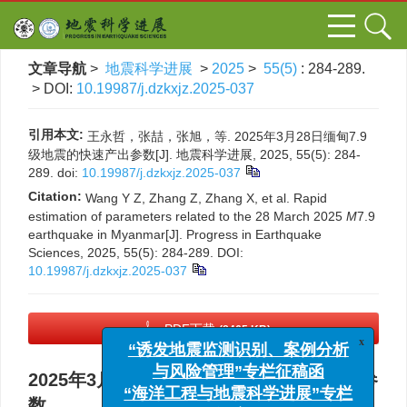
文章导航
>
地震科学进展
>
2025
>
55(5)
: 284-289.
> DOI:
10.19987/j.dzkxjz.2025-037
引用本文:
王永哲，张喆，张旭，等. 2025年3月28日缅甸7.9
级地震的快速产出参数[J]. 地震科学进展, 2025, 55(5): 284-
289.
doi:
10.19987/j.dzkxjz.2025-037
Citation:
Wang Y Z, Zhang Z, Zhang X, et al. Rapid
estimation of parameters related to the 28 March 2025
M
7.9
earthquake in Myanmar[J]. Progress in Earthquake
Sciences, 2025, 55(5): 284-289.
DOI:
10.19987/j.dzkxjz.2025-037
PDF下载
(8465 KB)
x
“诱发地震监测识别、案例分析
与风险管理”专栏征稿函
2025年3月28日缅甸7.9级地震的快速产出参
“海洋工程与地震科学进展”专栏
数
征稿函