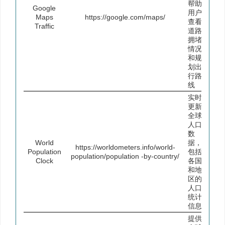
帮助
Google
用户
Maps
https://google.com/maps/
查看
Traffic
道路
拥堵
情况
和规
划出
行路
线
实时
更新
全球
人口
数
World
据，
https://worldometers.info/world-
Population
包括
population/population -by-country/
Clock
各国
和地
区的
人口
统计
信息
提供