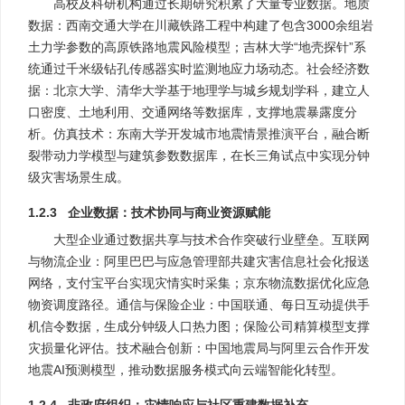
高校及科研机构通过长期研究积累了大量专业数据。地质
数据：西南交通大学在川藏铁路工程中构建了包含
3000
余组岩
土力学参数的高原铁路地震风险模型；吉林大学“地壳探针”系
统通过千米级钻孔传感器实时监测地应力场动态。社会经济数
据：北京大学、清华大学基于地理学与城乡规划学科，建立人
口密度、土地利用、交通网络等数据库，支撑地震暴露度分
析。仿真技术：东南大学开发城市地震情景推演平台，融合断
裂带动力学模型与建筑参数数据库，在长三角试点中实现分钟
级灾害场景生成。
1.2.3 企业数据：技术协同与商业资源赋能
大型企业通过数据共享与技术合作突破行业壁垒。互联网
与物流企业：阿里巴巴与应急管理部共建灾害信息社会化报送
网络，支付宝平台实现灾情实时采集；京东物流数据优化应急
物资调度路径。通信与保险企业：中国联通、每日互动提供手
机信令数据，生成分钟级人口热力图；保险公司精算模型支撑
灾损量化评估。技术融合创新：中国地震局与阿里云合作开发
地震AI预测模型，推动数据服务模式向云端智能化转型。