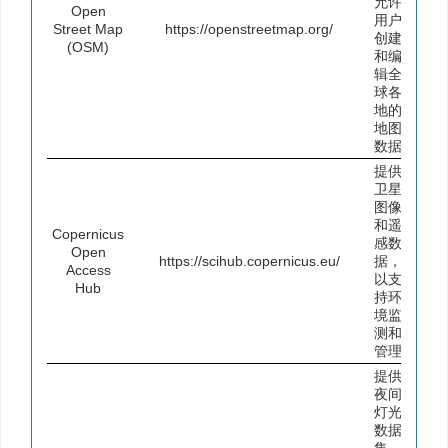
允许
Open
用户
Street Map
https://openstreetmap.org/
创建
(OSM)
和编
辑全
球各
地的
地图
数据
提供
卫星
图像
和遥
Copernicus
感数
Open
https://scihub.copernicus.eu/
据，
Access
以支
Hub
持环
境监
测和
管理
提供
夜间
灯光
数据