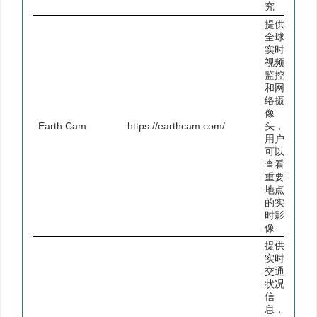
究
提供
全球
实时
视频
监控
和网
络摄
像
Earth Cam
https://earthcam.com/
头，
用户
可以
查看
重要
地点
的实
时影
像
提供
实时
交通
状况
信
息，