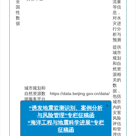
全
流量
国
等信
性
息，
数
对水
据
灾进
行分
析与
预测
提供
城市
规划
和自
然资
源相
关的
x
“诱发地震监测识别、案例分析
数
城市规划和
据，
与风险管理”专栏征稿函
自然资源数
https://data.beijing.gov.cn/data/
包括
“海洋工程与地震科学进展”专栏
据服务平台
城市
征稿函
内的
灾害
风险
评估
和管
理信