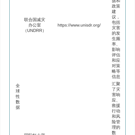
据和
政策
建
议，
联合国减灾
包括
办公室
https://www.unisdr.org/
灾害
（UNDRR）
的发
生频
率、
影响
评估
和应
对策
略等
信息
汇聚
全
了灾
球
害响
性
应、
数
救援
据
行动
和风
险管
理的
数