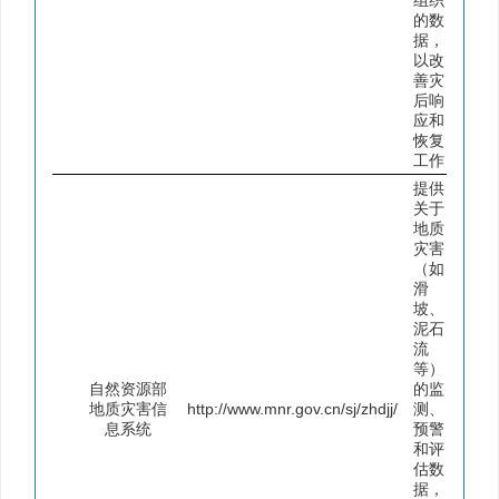
组织
的数
据，
以改
善灾
后响
应和
恢复
工作
提供
关于
地质
灾害
（如
滑
坡、
泥石
流
等）
自然资源部
的监
地质灾害信
http://www.mnr.gov.cn/sj/zhdjj/
测、
息系统
预警
和评
估数
据，