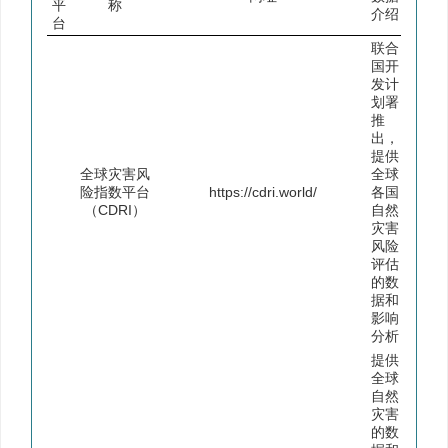
平
称
介绍
台
联合
国开
发计
划署
推
出，
提供
全球灾害风
全球
险指数平台
https://cdri.world/
各国
（CDRI）
自然
灾害
风险
评估
的数
据和
影响
分析
提供
全球
自然
灾害
的数