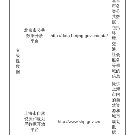
北京
市各
类公
共数
据，
包括
北京市公共
环
数据开放
http://data.beijing.gov.cn/data/
境、
平台
交
通、
省
社会
级
服务
性
等领
数
域的
据
信息
提供
上海
市内
的自
然资
源和
上海市自然
城市
资源和规划
http://www.shp.gov.cn/
规划
局数据开放
数
平台
据，