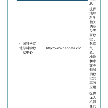
息
提供
地球
科学
相关
的各
类灾
害数
据，
中国科学院
包括
地球科学数
http://www.geodata.cn/
气
据中心
象、
地质
和水
文等
领域
的数
据共
享与
应用
提供
无人
机影
像的