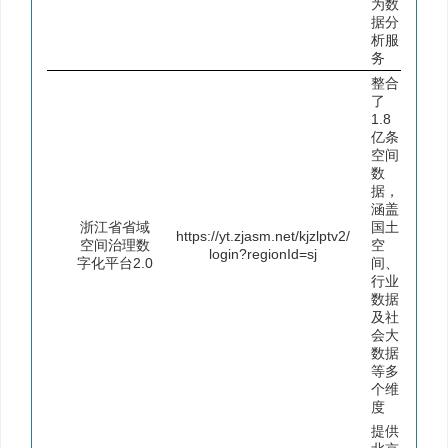
为数
据分
析服
务
整合
了
1.8
亿条
空间
数
据，
涵盖
浙江省省域
国土
https://yt.zjasm.net/kjzlptv2/
空间治理数
空
login?regionId=sj
字化平台2.0
间、
行业
数据
及社
会大
数据
等多
个维
度
提供