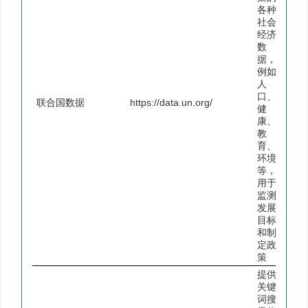
各种
社会
经济
数
据，
例如
人
口、
联合国数据
https://data.un.org/
健
康、
教
育、
环境
等，
用于
监测
发展
目标
和制
定政
策
提供
关键
词搜