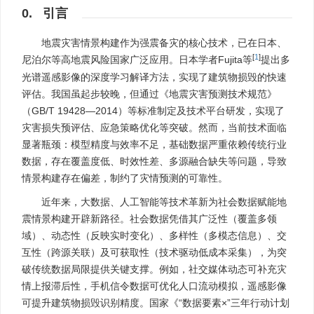
0. 引言
地震灾害情景构建作为强震备灾的核心技术，已在日本、
[
1
]
尼泊尔等高地震风险国家广泛应用。日本学者Fujita等
提出多
光谱遥感影像的深度学习解译方法，实现了建筑物损毁的快速
评估。我国虽起步较晚，但通过《地震灾害预测技术规范》
（GB/T 19428—2014）等标准制定及技术平台研发，实现了
灾害损失预评估、应急策略优化等突破。然而，当前技术面临
显著瓶颈：模型精度与效率不足，基础数据严重依赖传统行业
数据，存在覆盖度低、时效性差、多源融合缺失等问题，导致
情景构建存在偏差，制约了灾情预测的可靠性。
近年来，大数据、人工智能等技术革新为社会数据赋能地
震情景构建开辟新路径。社会数据凭借其广泛性（覆盖多领
域）、动态性（反映实时变化）、多样性（多模态信息）、交
互性（跨源关联）及可获取性（技术驱动低成本采集），为突
破传统数据局限提供关键支撑。例如，社交媒体动态可补充灾
情上报滞后性，手机信令数据可优化人口流动模拟，遥感影像
可提升建筑物损毁识别精度。国家《“数据要素×”三年行动计划