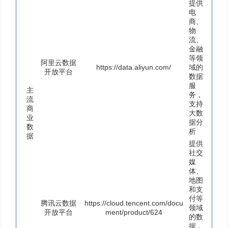
提供
电
商、
物
流、
金融
等领
阿里云数据
https://data.aliyun.com/
域的
开放平台
数据
服
主
务，
流
支持
商
大数
业
据分
数
析
据
提供
社交
媒
体、
地图
和支
付等
腾讯云数据
https://cloud.tencent.com/docu
领域
开放平台
ment/product/624
的数
据，