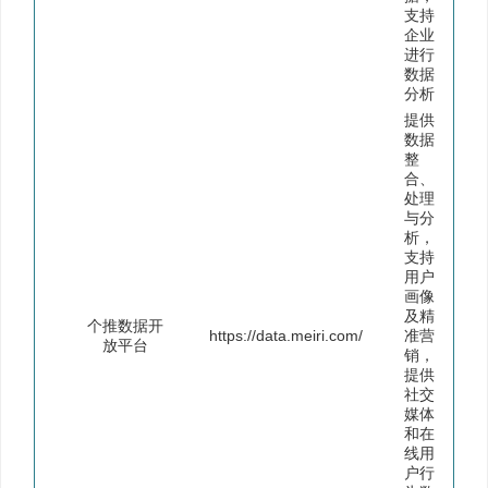
支持
企业
进行
数据
分析
提供
数据
整
合、
处理
与分
析，
支持
用户
画像
及精
个推数据开
https://data.meiri.com/
准营
放平台
销，
提供
社交
媒体
和在
线用
户行