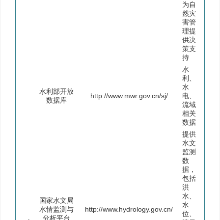
为自
然灾
害管
理提
供决
策支
持
水
利、
水
水利部开放
http://www.mwr.gov.cn/sj/
电、
数据库
流域
相关
数据
提供
水文
监测
数
据，
包括
洪
水、
国家水文局
水
水情监测与
http://www.hydrology.gov.cn/
位、
分析平台