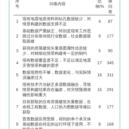
序
比
择
问卷内容
号
例/%
问
卷
现有地震地质资料和钻孔数据较少，对
1
4
87
情景构建的数据支撑不足
基础数据严重缺乏，特别是现有工作思
2
路过分依靠传统行业数据，社会数据获
9
177
取困难
获得的房屋建筑矢量底图属性信息较
3
5
90
少，对精细化情景构建有一定的制约
现有数据覆盖度不足，不足以满足地震
4
17
345
灾害情景构建的需求
数据现势性不够，数据老化，与实际情
5
16
311
况偏差过大
现有技术方法缺乏多源数据融合，导致
6
情景构建结果存在偏差，对灾情预测准
15
291
确性影响重大
目前获取的仅有房屋建筑矢量数据，生
7
命线工程数据、人口热力图数据等难以
9
177
获取
普查数据应用受限，得到的单个承灾体
8
基础数据在特定的运行环境下使用，不
8
168