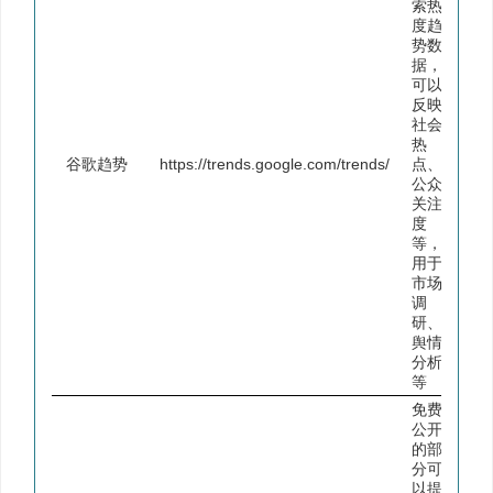
索热
度趋
势数
据，
可以
反映
社会
热
谷歌趋势
https://trends.google.com/trends/
点、
公众
关注
度
等，
用于
市场
调
研、
舆情
分析
等
免费
公开
的部
分可
以提