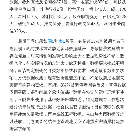
数据。收到有效反馈问卷371份，其中地震系统350份、高校及
事业单位19份、其他行业2份。按学历分：博士45人、硕士178
人、本科117人、本科以下31人。按在职情况分：在职人员329
人、研究生42人。按岗位分：管理行政岗位48人、科研事业岗
位323人。
最后问卷结果如
图1
和
表1
所示。有超过15%的被调查者问
卷反馈：现有技术方法缺乏多源数据融合，导致情景构建结果
存在偏差，对灾情预测准确性影响重大；数据现势性不够，数
据老化，与实际情况偏差过大；缺乏标准，数据要求格式不明
确，应该制定明确的各类数据格式和要求，确定最低数据要求
项，方便数据收集；现有数据覆盖度不足，不足以满足地震灾
害情景构建的需求。有超过8%的被调查者问卷反馈：普查数据
应用受限，得到的单个承灾体基础数据在特定的运行环境下使
用，不能导出使用；基础数据严重缺乏，特别是现有工作思路
过分依靠传统行业数据，社会数据获取困难；目前获取的仅有
房屋建筑矢量数据，而生命线工程数据、人口热力图数据等难
以获取。问卷调查的结果也直观地反应了地震灾害情景构建数
据需求倾向。