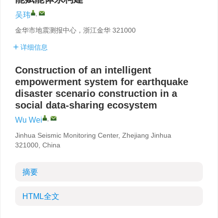
,
吴玮
金华市地震测报中心，浙江金华 321000
详细信息
Construction of an intelligent
empowerment system for earthquake
disaster scenario construction in a
social data-sharing ecosystem
,
Wu Wei
Jinhua Seismic Monitoring Center, Zhejiang Jinhua
321000, China
摘要
HTML全文