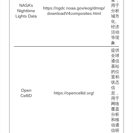
集，
NASA’s
用于
https://ngdc.noaa.gov/eog/dmsp/
Nighttime
分析
downloadV4composites.html
Lights Data
城市
化、
经济
活动
等现
象
提供
全球
通信
基站
的位
置和
状态
信
Open
https://opencellid.org/
息，
CellID
用于
网络
覆盖
分析
和移
动通
信研