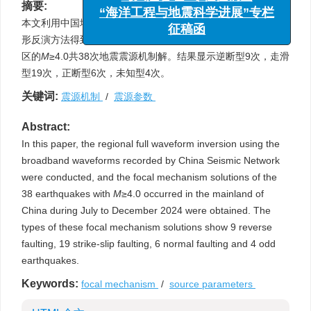
与风险管理”专栏征稿函
摘要:
“海洋工程与地震科学进展”专栏
本文利用中国地震台网记录的宽频带波形资料，采用近震全波
征稿函
形反演方法得到2024年7月1日—12月31日发生在中国大陆地
区的
M
≥4.0共38次地震震源机制解。结果显示逆断型9次，走滑
型19次，正断型6次，未知型4次。
关键词:
震源机制
/
震源参数
Abstract:
In this paper, the regional full waveform inversion using the
broadband waveforms recorded by China Seismic Network
were conducted, and the focal mechanism solutions of the
38 earthquakes with
M
≥4.0 occurred in the mainland of
China during July to December 2024 were obtained. The
types of these focal mechanism solutions show 9 reverse
faulting, 19 strike-slip faulting, 6 normal faulting and 4 odd
earthquakes.
Keywords:
focal mechanism
/
source parameters