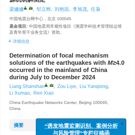
,
梁姗姗
,
邹立晔
,
刘艳琼
,
李旭茂
,
任枭
中国地震台网中心，北京 100045
基金项目:
中国地震局常规性项目《测震学科技术管理组运维
及青年骨干业务交流》资助。
详细信息
Determination of focal mechanism
solutions of the earthquakes with
M
≥4.0
occurred in the mainland of China
during July to December 2024
,
Liang Shanshan
,
Zou Liye
,
Liu Yanqiong
,
Li Xumao
,
Ren Xiao
China Earthquake Networks Center, Beijing 100045,
China
摘要
x
“诱发地震监测识别、案例分析