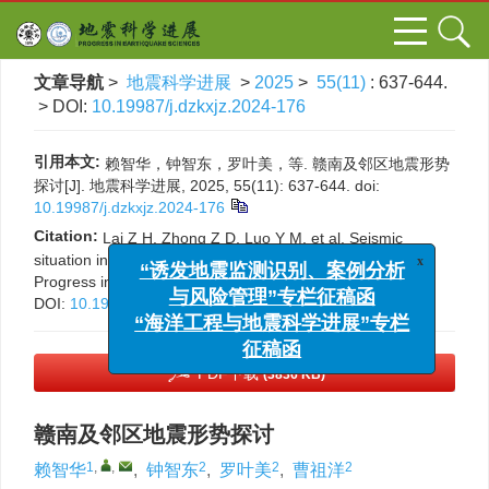
文章导航
>
地震科学进展
>
2025
>
55(11)
: 637-644.
> DOI:
10.19987/j.dzkxjz.2024-176
引用本文:
赖智华，钟智东，罗叶美，等. 赣南及邻区地震形势
探讨[J]. 地震科学进展, 2025, 55(11): 637-644.
doi:
10.19987/j.dzkxjz.2024-176
Citation:
Lai Z H, Zhong Z D, Luo Y M, et al. Seismic
situation in southern Jiangxi and its adjacent areas[J].
x
“诱发地震监测识别、案例分析
Progress in Earthquake Sciences, 2025, 55(11): 637-644.
DOI:
10.19987/j.dzkxjz.2024-176
与风险管理”专栏征稿函
“海洋工程与地震科学进展”专栏
征稿函
PDF下载
(3836 KB)
赣南及邻区地震形势探讨
1
,
,
2
2
2
赖智华
,
钟智东
,
罗叶美
,
曹祖洋