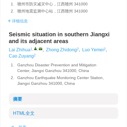
1.
赣州市防灾减灾中心，江西赣州 341000
2.
赣州地震监测中心站，江西赣州 341000
详细信息
Seismic situation in southern Jiangxi
and its adjacent areas
1
,
,
2
2
Lai Zhihua
,
Zhong Zhidong
,
Luo Yemei
,
2
Cao Zuyang
1.
Ganzhou Disaster Prevention and Mitigation
Center, Jiangxi Ganzhou 341000, China
2.
Ganzhou Earthquake Monitoring Center Station,
Jiangxi Ganzhou 341000, China
摘要
HTML全文