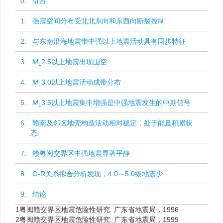
0. 引言
1. 强震空间分布受北北东向和东西向断裂控制
2. 与东南沿海地震带中强以上地震活动具有同步特征
3.
M
2.5以上地震出现围空
L
4.
M
3.0以上地震活动成带分布
L
5.
M
3.5以上地震集中增强是中强地震发生的中期信号
L
6. 赣南及邻区地壳构造活动相对稳定，处于能量积累状
态
7. 赣粤闽交界区中强地震显著平静
8. G-R关系拟合分析发现，4.0～5.0级地震少
9. 结论
1
粤闽赣交界区地震危险性研究. 广东省地震局，1996
2
粤闽赣交界区地震危险性研究. 广东省地震局，1999